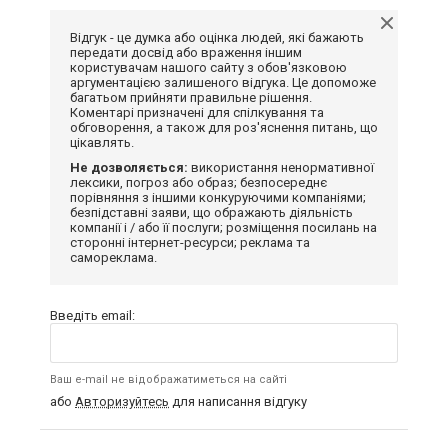
Відгук - це думка або оцінка людей, які бажають
передати досвід або враження іншим
користувачам нашого сайту з обов'язковою
аргументацією залишеного відгука. Це допоможе
багатьом прийняти правильне рішення.
Коментарі призначені для спілкування та
обговорення, а також для роз'яснення питань, що
цікавлять.
Не дозволяється:
використання ненормативної
лексики, погроз або образ; безпосереднє
порівняння з іншими конкуруючими компаніями;
безпідставні заяви, що ображають діяльність
компанії і / або її послуги; розміщення посилань на
сторонні інтернет-ресурси; реклама та
самореклама.
Введіть email:
Ваш e-mail не відображатиметься на сайті
або
Авторизуйтесь
для написання відгуку