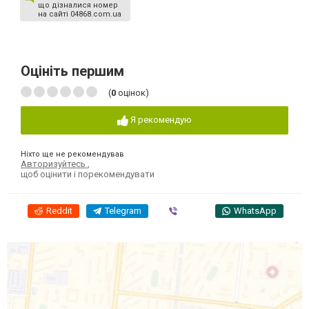
що дізналися номер
на сайті 04868.com.ua
Оцініть першим
(
0
оцінок)
Я рекомендую
Ніхто ще не рекомендував
Авторизуйтесь
,
щоб оцінити і порекомендувати
Reddit
Telegram
Viber
WhatsApp