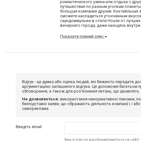
романтического ужина или отдыха с друз
путешествие по разным уголкам планеты
большая компания друзей. Коктейльная
сможете насладиться утонченным вкусом
саундоммузыки в стиле House от лучших
вечернего города, даже находясь внутри 
Показати повний опис
Відгук - це думка або оцінка людей, які бажають передати 
аргументацією залишеного відгука. Це допоможе багатьом пр
обговорення, а також для роз'яснення питань, що цікавлять.
Не дозволяється:
використання ненормативної лексики, по
безпідставні заяви, що ображають діяльність компанії і / або
самореклама.
Введіть email:
Ваш e-mail не відображатиметься на сайті