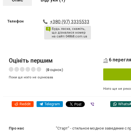
Телефон
+380 (97) 3335533
Будь ласка, скажіть,
що дізналися номер
на сайті 04868.com.ua
Оцініть першим
6 перегля
(
0
оцінок)
Поки ще ніхто не оцінював
Ніхто ще не рек
Reddit
Telegram
Viber
Whats
Про нас
"Старт" - стильное модное заведение с 