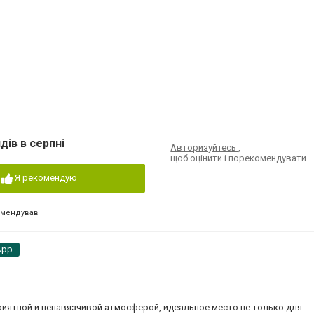
дів в серпні
Авторизуйтесь
,
щоб оцінити і порекомендувати
Я рекомендую
омендував
App
приятной и ненавязчивой атмосферой, идеальное место не только для