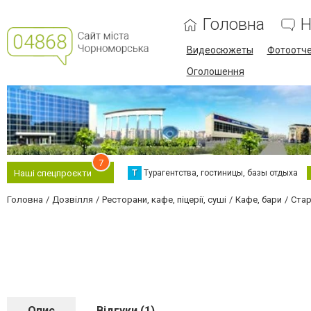
Головна
Н
Видеосюжеты
Фотоотч
Оголошення
7
Т
Турагентства, гостиницы, базы отдыха
Наші спецпроєкти
Головна
Дозвілля
Ресторани, кафе, піцерії, суші
Кафе, бари
Стар
Опис
Відгуки (1)