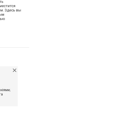
ть
зместится
м. Здесь вы
ным
тью
ніями;
та