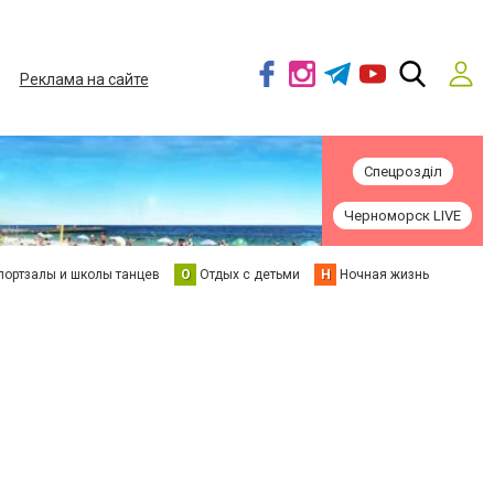
Реклама на сайте
Спецрозділ
Черноморск LIVE
портзалы и школы танцев
О
Отдых с детьми
Н
Ночная жизнь