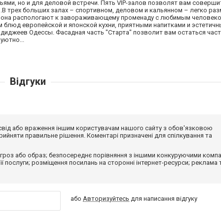
ьями, но и для деловой встречи. Пять VIP-залов позволят вам соверши
.В трех больших залах – спортивном, деловом и кальянном – легко ра
 зона распологают к завораживающему променаду с любимым человеко
 блюд европейской и японской кухни, приятными напитками и эстетич
 диджеев Одессы. Фасадная часть "Старта" позволит вам остаться час
уютно...
Відгуки
досвід або враження іншим користувачам нашого сайту з обов'язковою
ийняти правильне рішення. Коментарі призначені для спілкування та
гроз або образ; безпосереднє порівняння з іншими конкуруючими компа
 її послуги; розміщення посилань на сторонні інтернет-ресурси; реклама 
або
Авторизуйтесь
для написання відгуку