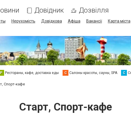
овини
Довідник
Дозвілля
еты
Нерухомість
Довідкова
Афіша
Вакансії
Карта міста
Р
Рестораны, кафе, доставка еды
С
Салоны красоты, сауны, SPA
С
С
т, Спорт-кафе
Старт, Спорт-кафе