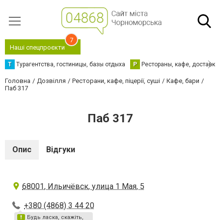
7
Наші спецпроєкти
Т
Турагентства, гостиницы, базы отдыха
Р
Рестораны, кафе, доставка
Головна
Дозвілля
Ресторани, кафе, піцерії, суші
Кафе, бари
Паб 317
Паб 317
Опис
Відгуки
68001, Ильичёвск, улица 1 Мая, 5
+380 (4868) 3 44 20
Будь ласка, скажіть,