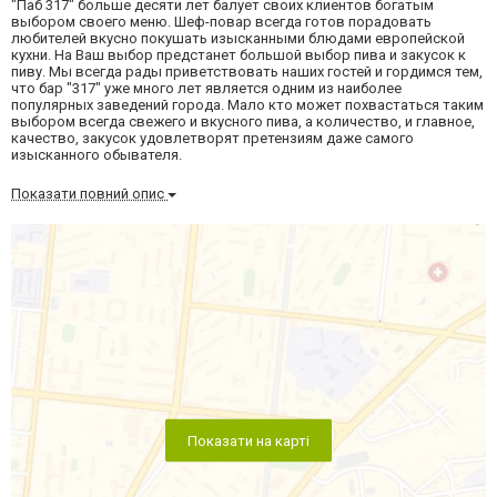
"Паб 317" больше десяти лет балует своих клиентов богатым
выбором своего меню. Шеф-повар всегда готов порадовать
любителей вкусно покушать изысканными блюдами европейской
кухни. На Ваш выбор предстанет большой выбор пива и закусок к
пиву. Мы всегда рады приветствовать наших гостей и гордимся тем,
что бар "317" уже много лет является одним из наиболее
популярных заведений города. Мало кто может похвастаться таким
выбором всегда свежего и вкусного пива, а количество, и главное,
качество, закусок удовлетворят претензиям даже самого
изысканного обывателя.
Показати повний опис
Показати на карті