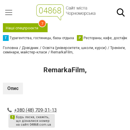
7
Наші спецпроєкти
Т
Турагентства, гостиницы, базы отдыха
Р
Рестораны, кафе, доставка
Головна
Довідник
Освіта (університети, школи, курси)
Тренінги,
семінари, майстер-класи
RemarkaFilm,
RemarkaFilm,
Опис
+380 (48) 709-31-13
Будь ласка, скажіть,
що дізналися номер
на сайті 04868.com.ua