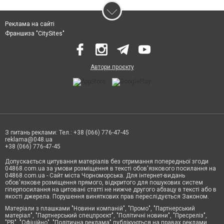
Реклама на сайті
Франшиза "CitySites"
Автори проєкту
З питань реклами: Тел.: +38 (066) 776-47-45
reklama@048.ua
+38 (066) 776-47-45
Допускається цитування матеріалів без отримання попередньої згоди
04868.com.ua за умови розміщення в тексті обов'язкового посилання на
04868.com.ua - Сайт міста Чорноморська. Для інтернет-видань
обов'язкове розміщення прямого, відкритого для пошукових систем
гіперпосилання на цитовані статті не нижче другого абзацу в тексті або в
якості джерела. Порушення виняткових прав переслідується Законом.
Матеріали з плашками "Новини компаній", "Промо", "Партнерський
матеріал", "Партнерський спецпроєкт", "Політичні новини", "Пресреліз",
"PR", "Офіційно", "Політична реклама" публікуються на правах реклами.