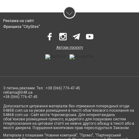
Реклама на сайті
Франшиза "CitySites"
Автори проєкту
З питань реклами: Тел.: +38 (066) 776-47-45
reklama@048.ua
+38 (066) 776-47-45
Допускається цитування матеріалів без отримання попередньої згоди
04868.com.ua за умови розміщення в тексті обов'язкового посилання на
04868.com.ua - Сайт міста Чорноморська. Для інтернет-видань
обов'язкове розміщення прямого, відкритого для пошукових систем
гіперпосилання на цитовані статті не нижче другого абзацу в тексті або в
якості джерела. Порушення виняткових прав переслідується Законом.
Матеріали з плашками "Новини компаній", "Промо", "Партнерський