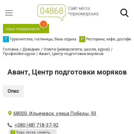
7
Наші спецпроєкти
Т
Турагентства, гостиницы, базы отдыха
Р
Рестораны, кафе, доставка
Головна
Довідник
Освіта (університети, школи, курси)
Професійні курси
Авант, Центр подготовки моряков
Авант, Центр подготовки моряков
Опис
68000, Ильичевск, улица Победы, 93
+380 (48) 718-37-92
Будь ласка, скажіть,