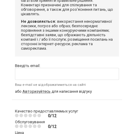
багатьом прийняти правильне рішення.
Коментарі призначені для спілкування та
обговорення, а також для роз'яснення питань, що
цікавлять.
Не дозволяється:
використання ненормативної
лексики, погроз або образ; безпосереднє
порівняння з іншими конкуруючими компаніями;
безпідставні заяви, що ображають діяльність
компанії і / або її послуги; розміщення посилань на
сторонні інтернет-ресурси; реклама та
самореклама.
Введіть email:
Ваш e-mail не відображатиметься на сайті
або
Авторизуйтесь
для написання відгуку
Качество предоставляемых услуг
0/12
Обслуговування
0/12
Цена