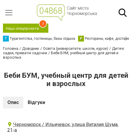
7
Наші спецпроєкти
Т
Турагентства, гостиницы, базы отдыха
Р
Рестораны, кафе, доставка
Головна
Довідник
Освіта (університети, школи, курси)
Дитячі
садки, приватні садочки
Беби БУМ, учебный центр для детей и
взрослых
Беби БУМ, учебный центр для детей
и взрослых
Опис
Відгуки
Черноморск / Ильичевск, улица Виталия Шума,
21-а