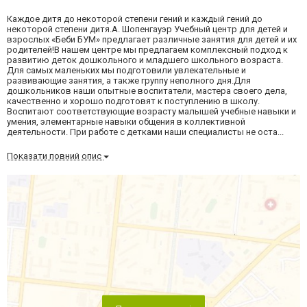
Каждое дитя до некоторой степени гений и каждый гений до
некоторой степени дитя.А. Шопенгауэр Учебный центр для детей и
взрослых «Беби БУМ» предлагает различные занятия для детей и их
родителей!В нашем центре мы предлагаем комплексный подход к
развитию деток дошкольного и младшего школьного возраста.
Для самых маленьких мы подготовили увлекательные и
развивающие занятия, а также группу неполного дня.Для
дошкольников наши опытные воспитатели, мастера своего дела,
качественно и хорошо подготовят к поступлению в школу.
Воспитают соответствующие возрасту малышей учебные навыки и
умения, элементарные навыки общения в коллективной
деятельности. При работе с детками наши специалисты не оста...
Показати повний опис