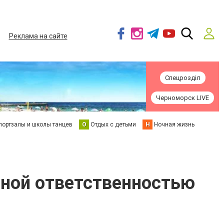
Реклама на сайте
Спецрозділ
Черноморск LIVE
портзалы и школы танцев
О
Отдых с детьми
Н
Ночная жизнь
ной ответственностью