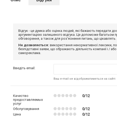
Відгук - це думка або оцінка людей, які бажають передати 
аргументацією залишеного відгука. Це допоможе багатьом пр
обговорення, а також для роз'яснення питань, що цікавлять.
Не дозволяється:
використання ненормативної лексики, по
безпідставні заяви, що ображають діяльність компанії і / або
самореклама.
Введіть email:
Ваш e-mail не відображатиметься на сайті
Качество
0/12
предоставляемых
услуг
Обслуговування
0/12
Цена
0/12