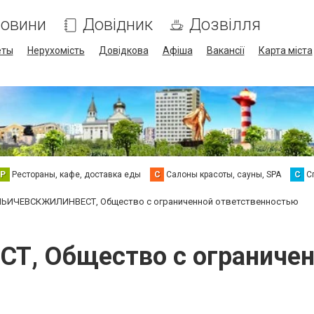
овини
Довідник
Дозвілля
еты
Нерухомість
Довідкова
Афіша
Вакансії
Карта міста
Р
Рестораны, кафе, доставка еды
С
Салоны красоты, сауны, SPA
С
С
ЬИЧЕВСКЖИЛИНВЕСТ, Общество с ограниченной ответственностью
 Общество с ограничен