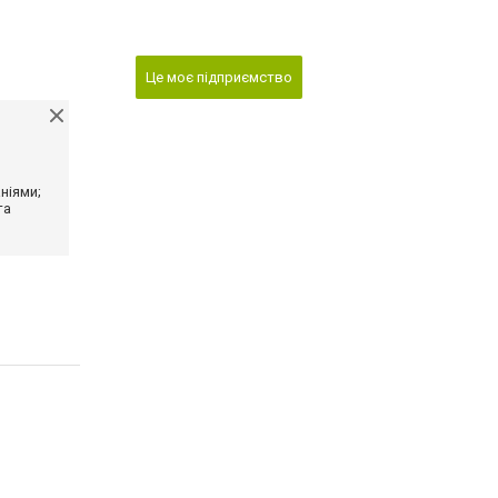
Це моє підприємство
ніями;
та