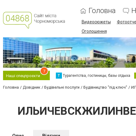
Головна
Н
Видеосюжеты
Фотоотч
Оголошення
7
Т
Турагентства, гостиницы, базы отдыха
Наші спецпроєкти
Головна
Довідник
Будівельні послуги
Будівництво "під ключ"
ИЛ
ИЛЬИЧЕВСКЖИЛИНВЕСТ,
Опис
Відгуки