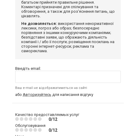
багатьом прийняти правильне рішення.
Коментарі призначені для спілкування та
обговорення, а також для роз'яснення питань, що
цікавлять.
Не дозволяється:
використання ненормативної
лексики, погроз або образ; безпосереднє
порівняння з іншими конкуруючими компаніями;
безпідставні заяви, що ображають діяльність
компанії і / або її послуги; розміщення посилань на
сторонні інтернет-ресурси; реклама та
самореклама.
Введіть email:
Ваш e-mail не відображатиметься на сайті
або
Авторизуйтесь
для написання відгуку
Качество предоставляемых услуг
0/12
Обслуговування
0/12