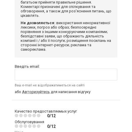
багатьом прийняти правильне рішення.
Коментарі призначені для спілкування та
обговорення, а також для роз'яснення питань, що
цікавлять.
Не дозволяється:
використання ненормативної
лексики, погроз або образ; безпосереднє
порівняння з іншими конкуруючими компаніями;
безпідставні заяви, що ображають діяльність
компанії і / або її послуги; розміщення посилань на
сторонні інтернет-ресурси; реклама та
самореклама.
Введіть email:
Ваш e-mail не відображатиметься на сайті
або
Авторизуйтесь
для написання відгуку
Качество предоставляемых услуг
0/12
Обслуговування
0/12