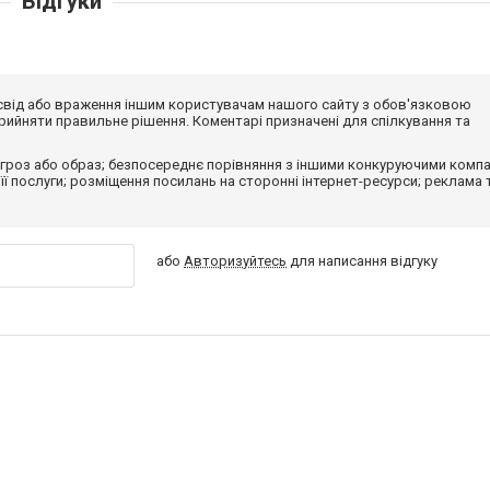
Відгуки
досвід або враження іншим користувачам нашого сайту з обов'язковою
ийняти правильне рішення. Коментарі призначені для спілкування та
гроз або образ; безпосереднє порівняння з іншими конкуруючими компа
 її послуги; розміщення посилань на сторонні інтернет-ресурси; реклама 
або
Авторизуйтесь
для написання відгуку