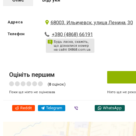
Адреса
68003, Ильичевск, улица Ленина, 30
Телефон
+380 (4868) 66191
Будь ласка, скажіть,
що дізналися номер
на сайті 04868.com.ua
Оцініть першим
(
0
оцінок)
Ніхто ще не рек
Поки ще ніхто не оцінював
Reddit
Telegram
Viber
WhatsApp