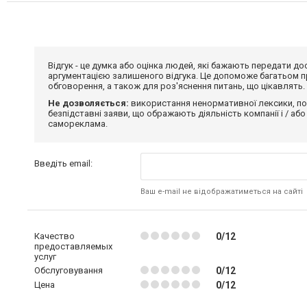
Відгук - це думка або оцінка людей, які бажають передати 
аргументацією залишеного відгука. Це допоможе багатьом пр
обговорення, а також для роз'яснення питань, що цікавлять.
Не дозволяється:
використання ненормативної лексики, по
безпідставні заяви, що ображають діяльність компанії і / або
самореклама.
Введіть email:
Ваш e-mail не відображатиметься на сайті
Качество
0/12
предоставляемых
услуг
Обслуговування
0/12
Цена
0/12