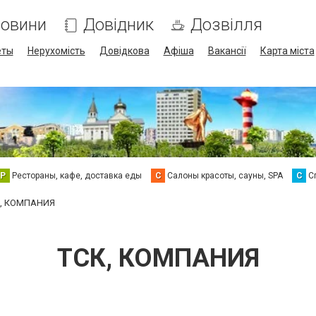
овини
Довідник
Дозвілля
еты
Нерухомість
Довідкова
Афіша
Вакансії
Карта міста
Р
Рестораны, кафе, доставка еды
С
Салоны красоты, сауны, SPA
С
С
К, КОМПАНИЯ
ТСК, КОМПАНИЯ