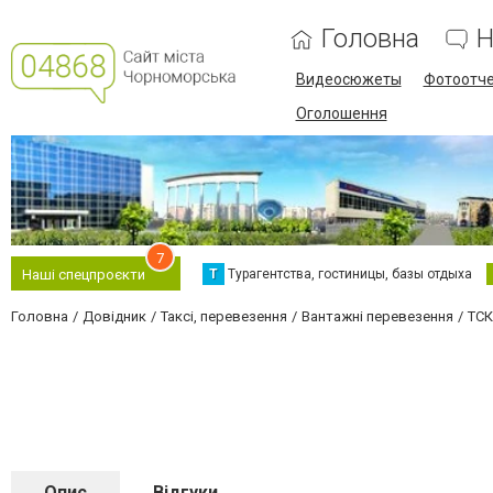
Головна
Н
Видеосюжеты
Фотоотч
Оголошення
7
Т
Турагентства, гостиницы, базы отдыха
Наші спецпроєкти
Головна
Довідник
Таксі, перевезення
Вантажні перевезення
ТС
Опис
Відгуки