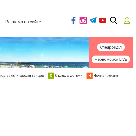
Реклама на сайте
Спецрозділ
Черноморск LIVE
портзалы и школы танцев
О
Отдых с детьми
Н
Ночная жизнь