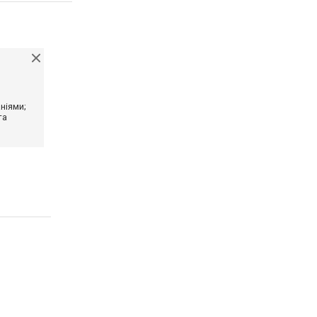
ніями;
та