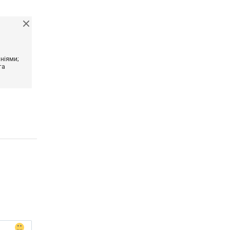
ніями;
та