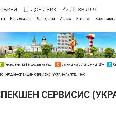
овини
Довідник
Дозвілля
еты
Нерухомість
Довідкова
Афіша
Вакансії
Карта міста
Р
Рестораны, кафе, доставка еды
С
Салоны красоты, сауны, SPA
С
С
КФИЛД ИНСПЕКШЕН СЕРВИСИС (УКРАИНА) ЛТД., ЧАО
ЕКШЕН СЕРВИСИС (УКРА