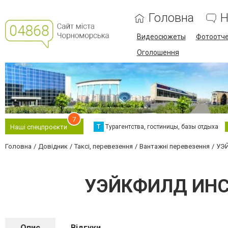
Головна
Н
Видеосюжеты
Фотоотч
Оголошення
7
Т
Турагентства, гостиницы, базы отдыха
Наші спецпроєкти
Головна
Довідник
Таксі, перевезення
Вантажні перевезення
УЭЙ
УЭЙКФИЛД ИНСП
Опис
Відгуки