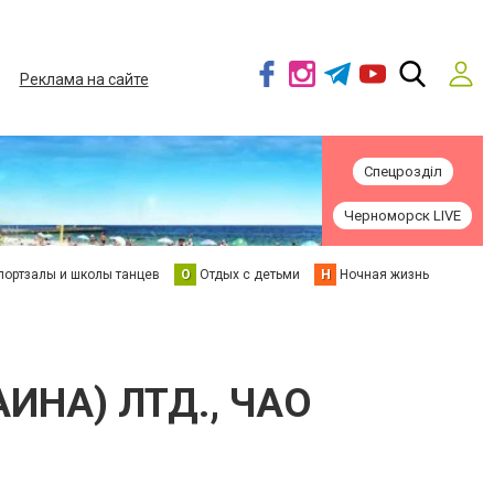
Реклама на сайте
Спецрозділ
Черноморск LIVE
портзалы и школы танцев
О
Отдых с детьми
Н
Ночная жизнь
ИНА) ЛТД., ЧАО