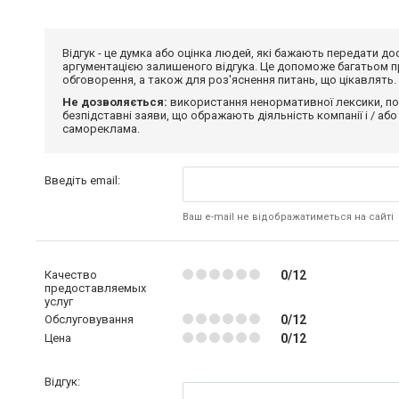
Відгук - це думка або оцінка людей, які бажають передати 
аргументацією залишеного відгука. Це допоможе багатьом пр
обговорення, а також для роз'яснення питань, що цікавлять.
Не дозволяється:
використання ненормативної лексики, по
безпідставні заяви, що ображають діяльність компанії і / або
самореклама.
Введіть email:
Ваш e-mail не відображатиметься на сайті
Качество
0/12
предоставляемых
услуг
Обслуговування
0/12
Цена
0/12
Відгук: