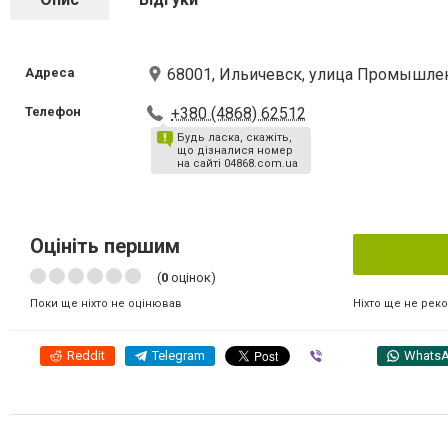
Адреса
68001, Ильичевск, улица Промышлен
Телефон
+380 (4868) 62512
Будь ласка, скажіть,
що дізналися номер
на сайті 04868.com.ua
Оцініть першим
(
0
оцінок)
Ніхто ще не рек
Поки ще ніхто не оцінював
Reddit
Telegram
Viber
Whats