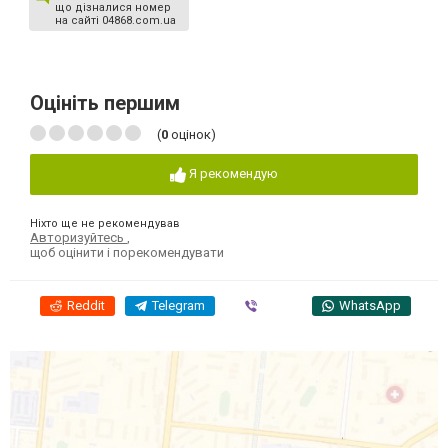
що дізналися номер
на сайті 04868.com.ua
Оцініть першим
(
0
оцінок)
Я рекомендую
Ніхто ще не рекомендував
Авторизуйтесь
,
щоб оцінити і порекомендувати
Reddit
Telegram
Viber
WhatsApp