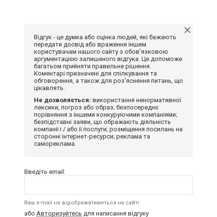
Відгук - це думка або оцінка людей, які бажають
передати досвід або враження іншим
користувачам нашого сайту з обов'язковою
аргументацією залишеного відгука. Це допоможе
багатьом прийняти правильне рішення.
Коментарі призначені для спілкування та
обговорення, а також для роз'яснення питань, що
цікавлять.
Не дозволяється:
використання ненормативної
лексики, погроз або образ; безпосереднє
порівняння з іншими конкуруючими компаніями;
безпідставні заяви, що ображають діяльність
компанії і / або її послуги; розміщення посилань на
сторонні інтернет-ресурси; реклама та
самореклама.
Введіть email:
Ваш e-mail не відображатиметься на сайті
або
Авторизуйтесь
для написання відгуку