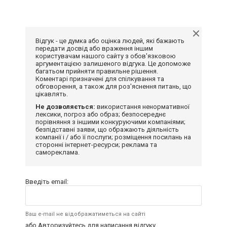
Відгук - це думка або оцінка людей, які бажають
передати досвід або враження іншим
користувачам нашого сайту з обов'язковою
аргументацією залишеного відгука. Це допоможе
багатьом прийняти правильне рішення.
Коментарі призначені для спілкування та
обговорення, а також для роз'яснення питань, що
цікавлять.
Не дозволяється:
використання ненормативної
лексики, погроз або образ; безпосереднє
порівняння з іншими конкуруючими компаніями;
безпідставні заяви, що ображають діяльність
компанії і / або її послуги; розміщення посилань на
сторонні інтернет-ресурси; реклама та
самореклама.
Введіть email:
Ваш e-mail не відображатиметься на сайті
або
Авторизуйтесь
для написання відгуку