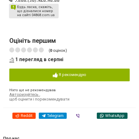
Будь ласка, скажіть,
що дізналися номер
на сайті 04868.com.ua
Оцініть першим
(
0
оцінок)
1 перегляд в серпні
Я рекомендую
Ніхто ще не рекомендував
Авторизуйтесь
,
щоб оцінити і порекомендувати
Reddit
Telegram
Viber
WhatsApp
Про нас