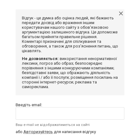
Відгук - це думка або оцінка людей, які бажають
передати досвід або враження іншим
користувачам нашого сайту з обов'язковою
аргументацією залишеного відгука. Це допоможе
багатьом прийняти правильне рішення.
Коментарі призначені для спілкування та
обговорення, а також для роз'яснення питань, що
цікавлять.
Не дозволяється:
використання ненормативної
лексики, погроз або образ; безпосереднє
порівняння з іншими конкуруючими компаніями;
безпідставні заяви, що ображають діяльність
компанії і / або її послуги; розміщення посилань на
сторонні інтернет-ресурси; реклама та
самореклама.
Введіть email:
Ваш e-mail не відображатиметься на сайті
або
Авторизуйтесь
для написання відгуку