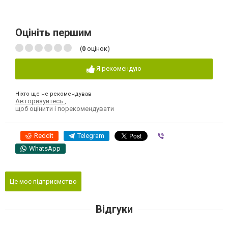
Оцініть першим
(
0
оцінок)
Я рекомендую
Ніхто ще не рекомендував
Авторизуйтесь
,
щоб оцінити і порекомендувати
Reddit
Telegram
Viber
WhatsApp
Це моє підприємство
Відгуки