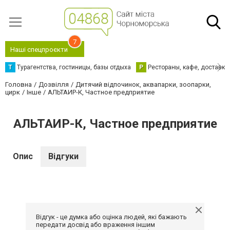
7
Наші спецпроєкти
Т
Турагентства, гостиницы, базы отдыха
Р
Рестораны, кафе, доставка
Головна
Дозвілля
Дитячий відпочинок, аквапарки, зоопарки,
цирк
Інше
АЛЬТАИР-К, Частное предприятие
АЛЬТАИР-К, Частное предприятие
Опис
Відгуки
Відгук - це думка або оцінка людей, які бажають
передати досвід або враження іншим