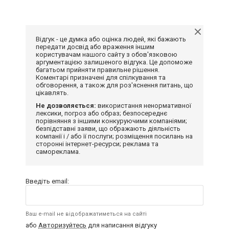
Відгук - це думка або оцінка людей, які бажають
передати досвід або враження іншим
користувачам нашого сайту з обов'язковою
аргументацією залишеного відгука. Це допоможе
багатьом прийняти правильне рішення.
Коментарі призначені для спілкування та
обговорення, а також для роз'яснення питань, що
цікавлять.
Не дозволяється:
використання ненормативної
лексики, погроз або образ; безпосереднє
порівняння з іншими конкуруючими компаніями;
безпідставні заяви, що ображають діяльність
компанії і / або її послуги; розміщення посилань на
сторонні інтернет-ресурси; реклама та
самореклама.
Введіть email:
Ваш e-mail не відображатиметься на сайті
або
Авторизуйтесь
для написання відгуку