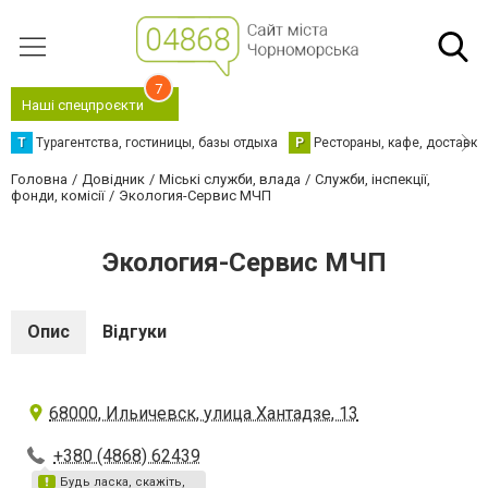
7
Наші спецпроєкти
Т
Турагентства, гостиницы, базы отдыха
Р
Рестораны, кафе, доставка
Головна
Довідник
Міські служби, влада
Служби, інспекції,
фонди, комісії
Экология-Сервис МЧП
Экология-Сервис МЧП
Опис
Відгуки
68000, Ильичевск, улица Хантадзе, 13
+380 (4868) 62439
Будь ласка, скажіть,