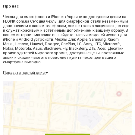
Про нас
Чехлы для смартфонов и iPhone в Украине по доступным ценам на
FLOPIK.com.ua Сегодня чехлы для смартфонов стали незаменимым
дополнением к нашим телефонам, они не только защищают, но еще
и служат красивым и эстетичным дополнением к вашему образу. В
нашем интернет-магазине вы найдете тысячи моделей чехлов для
iPhone и Android устройств. Чехлы для: Apple, Samsung, Xiaomi,
Meizu, Lenovo, Huawei, Doogee, OnePlus, LG, Sony, HTC, Microsoft,
Nokia, Motorola, Asus, Blackview, Fly, BlackBerry, ZTE, Acer. Десятки
производителей мирового уровня, доступные цены, постоянные
акции и скидки - все это позволяет купить чехол для вашего
смартфона выгодно.
Показати повний опис