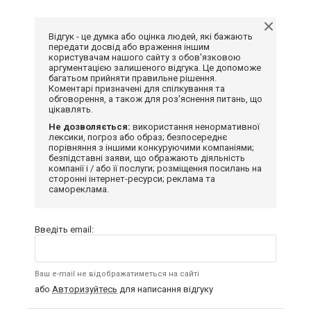
Відгук - це думка або оцінка людей, які бажають
передати досвід або враження іншим
користувачам нашого сайту з обов'язковою
аргументацією залишеного відгука. Це допоможе
багатьом прийняти правильне рішення.
Коментарі призначені для спілкування та
обговорення, а також для роз'яснення питань, що
цікавлять.
Не дозволяється:
використання ненормативної
лексики, погроз або образ; безпосереднє
порівняння з іншими конкуруючими компаніями;
безпідставні заяви, що ображають діяльність
компанії і / або її послуги; розміщення посилань на
сторонні інтернет-ресурси; реклама та
самореклама.
Введіть email:
Ваш e-mail не відображатиметься на сайті
або
Авторизуйтесь
для написання відгуку