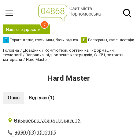
7
Наші спецпроєкти
Т
Турагентства, гостиницы, базы отдыха
Р
Рестораны, кафе, доставка
Головна
Довідник
Комп’ютери, оргтехніка, інформаційні
технології
Заправка, відновлення картриджів, СНПЧ, витратні
матеріали
Hard Master
Hard Master
Опис
Відгуки (1)
Ильичевск, улица Ленина, 12
+380 (63) 1512165