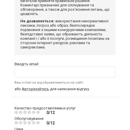
багатьом прийняти правильне рішення.
Коментарі призначені для спілкування та
обговорення, а також для роз'яснення питань, що
цікавлять.
Не дозволяється:
використання ненормативної
лексики, погроз або образ; безпосереднє
порівняння з іншими конкуруючими компаніями;
безпідставні заяви, що ображають діяльність
компанії і / або її послуги; розміщення посилань на
сторонні інтернет-ресурси; реклама та
самореклама.
Введіть email:
Ваш e-mail не відображатиметься на сайті
або
Авторизуйтесь
для написання відгуку
Качество предоставляемых услуг
0/12
Обслуговування
0/12
Цена