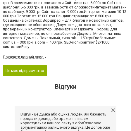
грн. В зависимости от сложности.Сайт визитка: 6 000 грн.Сайт по
шаблону: 5-6 000 грн, в зависимости от сложностиИнтернет магазин
по шаблону: 9 000 грнСайт-каталог: 9 000 грн.Интернет магазин 10-12
000 грн.Портал: от 12 000 грн.Лэндинг страница: от 8 500 грн.
Создаем на системах: Вордпрес – для блогов и новостных сайтов,
где ежедневное обновление, Джумла – для всех остальных,
проверенный конструктор, Опенкарт и Маджента – хорош для
интернет магазинов, но он послабее чем Джумла. Много платных
контентов. Домены:Локальный, типа mk – 150 грнГлобальные:
com.ua – 300 грн, а com – 400 грн. SEO-копирайтинг $2/1000
символовРезу...
Показати повний опис
Це моє підприємство
Відгуки
Відгук - це думка або оцінка людей, які бажають
передати досвід або враження іншим
користувачам нашого сайту з обов'язковою
аргументацією залишеного відгука. Це допоможе