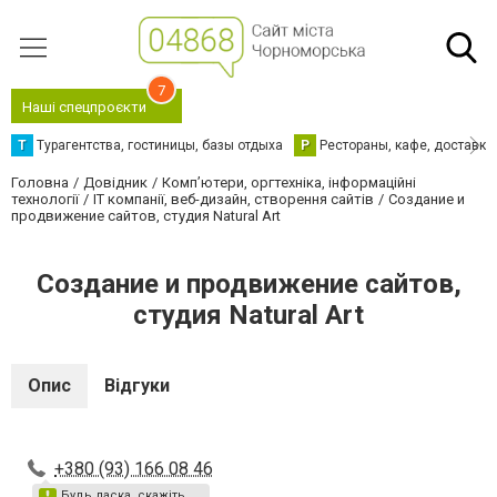
7
Наші спецпроєкти
Т
Турагентства, гостиницы, базы отдыха
Р
Рестораны, кафе, доставка
Головна
Довідник
Комп’ютери, оргтехніка, інформаційні
технології
IT компанії, веб-дизайн, створення сайтів
Создание и
продвижение сайтов, студия Natural Art
Создание и продвижение сайтов,
студия Natural Art
Опис
Відгуки
+380 (93) 166 08 46
Будь ласка, скажіть,