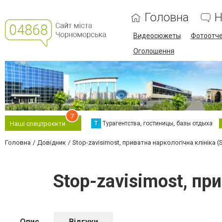
Головна
Н
Видеосюжеты
Фотоотч
Оголошення
7
Т
Турагентства, гостиницы, базы отдыха
Наші спецпроєкти
Головна
Довідник
Stop-zavisimost, приватна наркологічна клініка 
Stop-zavisimost, пр
Опис
Відгуки