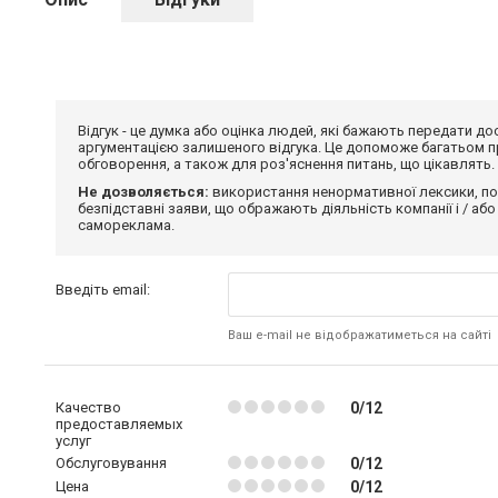
Відгук - це думка або оцінка людей, які бажають передати 
аргументацією залишеного відгука. Це допоможе багатьом пр
обговорення, а також для роз'яснення питань, що цікавлять.
Не дозволяється:
використання ненормативної лексики, по
безпідставні заяви, що ображають діяльність компанії і / або
самореклама.
Введіть email:
Ваш e-mail не відображатиметься на сайті
Качество
0/12
предоставляемых
услуг
Обслуговування
0/12
Цена
0/12