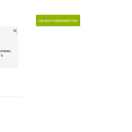
Це моє підприємство
ніями;
та