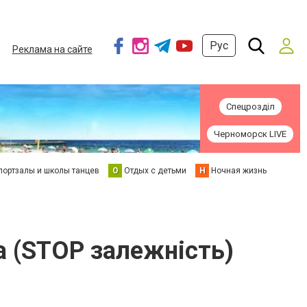
Рус
Реклама на сайте
Спецрозділ
Черноморск LIVE
портзалы и школы танцев
О
Отдых с детьми
Н
Ночная жизнь
ка (STOP залежність)