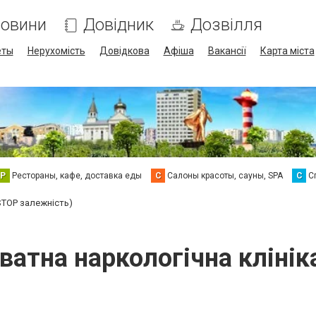
овини
Довідник
Дозвілля
еты
Нерухомість
Довідкова
Афіша
Вакансії
Карта міста
Р
Рестораны, кафе, доставка еды
С
Салоны красоты, сауны, SPA
С
С
(STOP залежність)
иватна наркологічна кліні