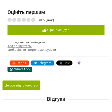
Оцініть першим
(
0
оцінок)
Я рекомендую
Ніхто ще не рекомендував
Авторизуйтесь
,
щоб оцінити і порекомендувати
Reddit
Telegram
Viber
WhatsApp
Це моє підприємство
Відгуки