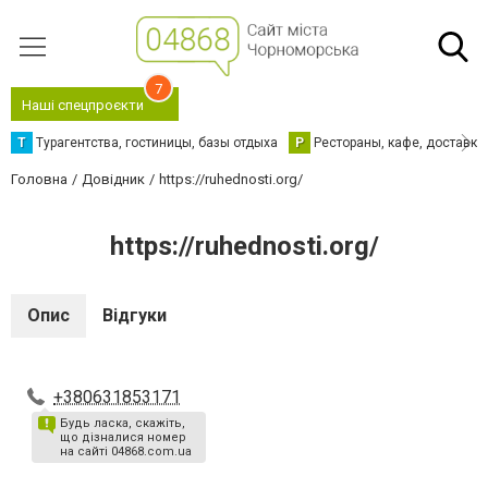
7
Наші спецпроєкти
Т
Турагентства, гостиницы, базы отдыха
Р
Рестораны, кафе, доставка
Головна
Довідник
https://ruhednosti.org/
https://ruhednosti.org/
Опис
Відгуки
+380631853171
Будь ласка, скажіть,
що дізналися номер
на сайті 04868.com.ua