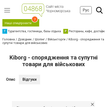
Рус
7
Наші спецпроєкти
Т
Турагентства, гостиницы, базы отдыха
Р
Рестораны, кафе, доставка
Головна
Довідник
Шопінг
Військторги
Kiborg - спорядження та
супутні товари для військових
Kiborg - спорядження та супутні
товари для військових
Опис
Відгуки