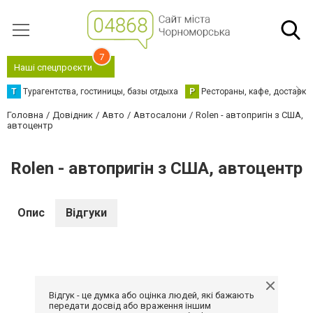
7
Наші спецпроєкти
Т
Турагентства, гостиницы, базы отдыха
Р
Рестораны, кафе, доставка
Головна
Довідник
Авто
Автосалони
Rolen - автопригін з США,
автоцентр
Rolen - автопригін з США, автоцентр
Опис
Відгуки
Відгук - це думка або оцінка людей, які бажають
передати досвід або враження іншим