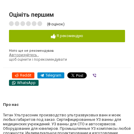
Оцініть першим
(
0
оцінок)
Я рекомендую
Ніхто ще не рекомендував
Авторизуйтесь
,
щоб оцінити і порекомендувати
Reddit
Telegram
Viber
WhatsApp
Про нас
Титан Ультрасоник производство ультразвуковых ванн и моек
любых габаритов под заказ. Сертифицированные УЗ ванны для
медицинских учреждений. УЗ ванны для СТО и автосервисов.
Оборудование для ювелиров. Промышленные УЗ комплексы любой
сложности. Индивидуальное проектирование и изготовление.