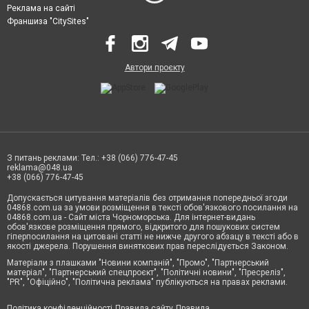
Реклама на сайті
Франшиза "CitySites"
Автори проєкту
З питань реклами: Тел.: +38 (066) 776-47-45
reklama@048.ua
+38 (066) 776-47-45
Допускається цитування матеріалів без отримання попередньої згоди
04868.com.ua за умови розміщення в тексті обов'язкового посилання на
04868.com.ua - Сайт міста Чорноморська. Для інтернет-видань
обов'язкове розміщення прямого, відкритого для пошукових систем
гіперпосилання на цитовані статті не нижче другого абзацу в тексті або в
якості джерела. Порушення виняткових прав переслідується Законом.
Матеріали з плашками "Новини компаній", "Промо", "Партнерський
матеріал", "Партнерський спецпроєкт", "Політичні новини", "Пресреліз",
"PR", "Офіційно", "Політична реклама" публікуються на правах реклами.
Політика конфіденційності
Правила сайту
Правила