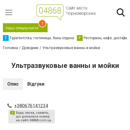
7
Наші спецпроєкти
Т
Турагентства, гостиницы, базы отдыха
Р
Рестораны, кафе, доставка
Головна
Довідник
Ультразвуковые ванны и мойки
Ультразвуковые ванны и мойки
Опис
Відгуки
+380676141234
Будь ласка, скажіть,
що дізналися номер
на сайті 04868.com.ua