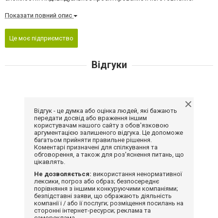
Показати повний опис
Це моє підприємство
Відгуки
Відгук - це думка або оцінка людей, які бажають
передати досвід або враження іншим
користувачам нашого сайту з обов'язковою
аргументацією залишеного відгука. Це допоможе
багатьом прийняти правильне рішення.
Коментарі призначені для спілкування та
обговорення, а також для роз'яснення питань, що
цікавлять.
Не дозволяється:
використання ненормативної
лексики, погроз або образ; безпосереднє
порівняння з іншими конкуруючими компаніями;
безпідставні заяви, що ображають діяльність
компанії і / або її послуги; розміщення посилань на
сторонні інтернет-ресурси; реклама та
самореклама.