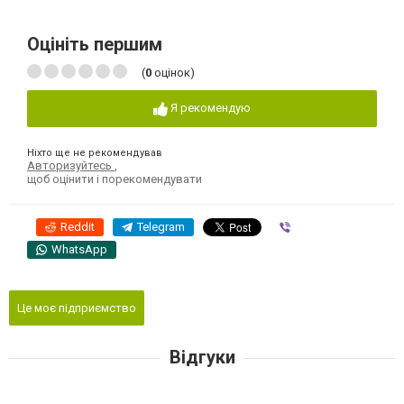
Оцініть першим
(
0
оцінок)
Я рекомендую
Ніхто ще не рекомендував
Авторизуйтесь
,
щоб оцінити і порекомендувати
Reddit
Telegram
Viber
WhatsApp
Це моє підприємство
Відгуки