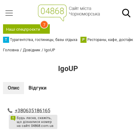
7
Наші спецпроєкти
Т
Турагентства, гостиницы, базы отдыха
Р
Рестораны, кафе, доставка
Головна
Довідник
IgoUP
IgoUP
Опис
Відгуки
+380635186165
Будь ласка, скажіть,
що дізналися номер
на сайті 04868.com.ua