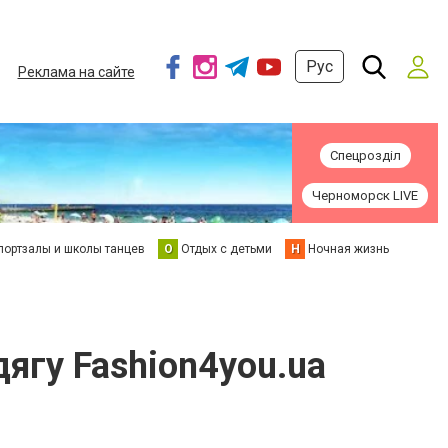
Рус
Реклама на сайте
Спецрозділ
Черноморск LIVE
портзалы и школы танцев
О
Отдых с детьми
Н
Ночная жизнь
дягу Fashion4you.ua