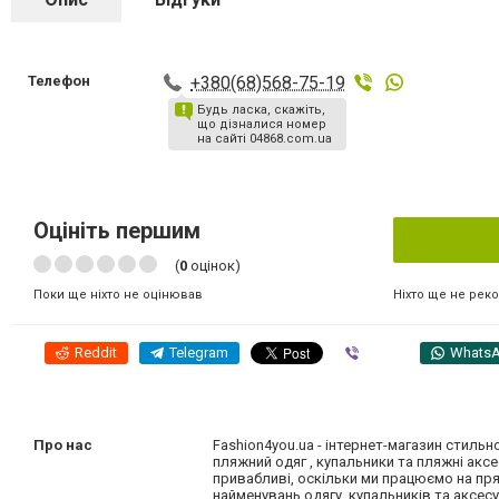
Телефон
+380(68)568-75-19
Будь ласка, скажіть,
що дізналися номер
на сайті 04868.com.ua
Оцініть першим
(
0
оцінок)
Ніхто ще не рек
Поки ще ніхто не оцінював
Reddit
Telegram
Viber
Whats
Про нас
Fashion4you.ua - інтернет-магазин стильн
пляжний одяг , купальники та пляжні аксе
привабливі, оскільки ми працюємо на пр
найменувань одягу, купальників та аксесу