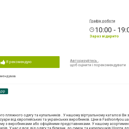
Графік роботи
10:00 - 19:
Зараз відкрито
Авторизуйтесь
,
Я рекомендую
щоб оцінити і порекомендувати
омендував
App
ого пляжного одягу та купальників . У нашому віртуальному каталозі Ви 
суари від європейських та українських виробників. Ціни в Fashion4you.u
яму з виробниками або офіційними представниками. У нашому асортимен
арів. У нас є все: від одягу та білизни, до сумок та капелюшків Шорти д