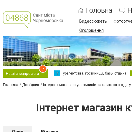
Головна
Н
Видеосюжеты
Фотоотч
Оголошення
7
Т
Турагентства, гостиницы, базы отдыха
Наші спецпроєкти
Головна
Довідник
Інтернет магазин купальників та пляжного одягу
Інтернет магазин к
Опис
Відгуки