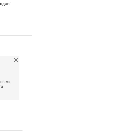
ендові
ніями;
та