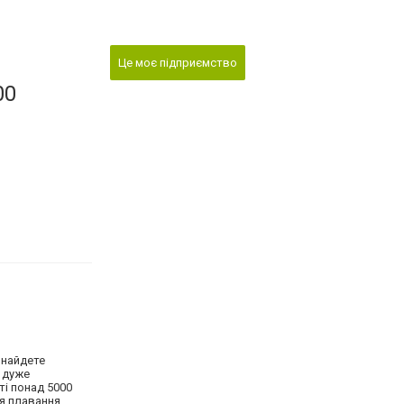
Це моє підприємство
00
знайдете
a дуже
ті понад 5000
ля плавання