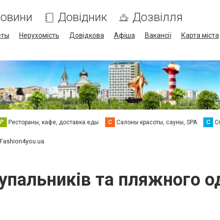
овини
Довідник
Дозвілля
еты
Нерухомість
Довідкова
Афіша
Вакансії
Карта міста
Р
Рестораны, кафе, доставка еды
С
Салоны красоты, сауны, SPA
С
С
 Fashion4you.ua
упальників та пляжного о