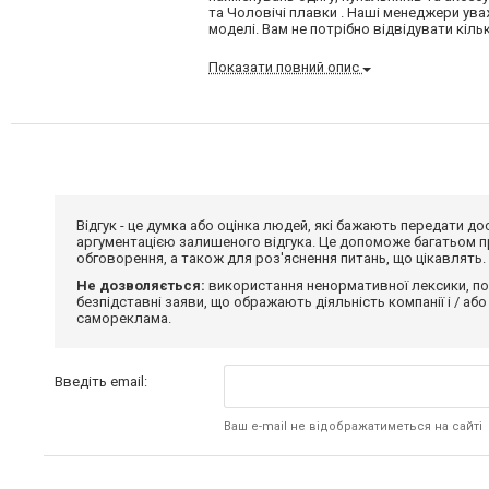
та Чоловічі плавки . Наші менеджери ув
моделі. Вам не потрібно відвідувати кільк
Показати повний опис
Відгук - це думка або оцінка людей, які бажають передати 
аргументацією залишеного відгука. Це допоможе багатьом пр
обговорення, а також для роз'яснення питань, що цікавлять.
Не дозволяється:
використання ненормативної лексики, по
безпідставні заяви, що ображають діяльність компанії і / або
самореклама.
Введіть email:
Ваш e-mail не відображатиметься на сайті