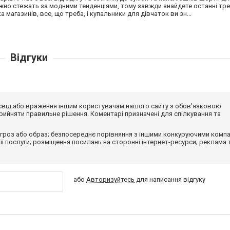
ажно стежать за модними тенденціями, тому завжди знайдете останні тр
а магазинів, все, що треба, і купальники для дівчаток ви зн...
Відгуки
досвід або враження іншим користувачам нашого сайту з обов'язковою
ийняти правильне рішення. Коментарі призначені для спілкування та
гроз або образ; безпосереднє порівняння з іншими конкуруючими компа
 її послуги; розміщення посилань на сторонні інтернет-ресурси; реклама 
або
Авторизуйтесь
для написання відгуку