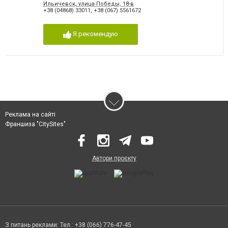
Ильичевск, улица Победы, 18-в
+38 (04868) 33011
,
+38 (067) 5561672
Я рекомендую
Реклама на сайті
Франшиза "CitySites"
Автори проєкту
З питань реклами: Тел.: +38 (066) 776-47-45