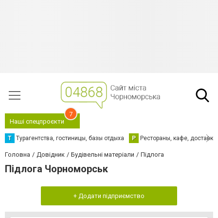
7
Наші спецпроєкти
Т
Турагентства, гостиницы, базы отдыха
Р
Рестораны, кафе, доставка
Головна
Довідник
Будівельні матеріали
Підлога
Підлога Чорноморськ
+ Додати підприємство