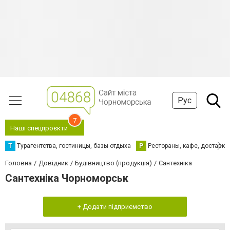
Рус
7
Наші спецпроєкти
Т
Турагентства, гостиницы, базы отдыха
Р
Рестораны, кафе, доставка
Головна
Довідник
Будівництво (продукція)
Сантехніка
Сантехніка Чорноморськ
+ Додати підприємство