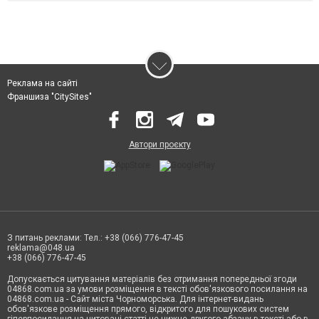
Реклама на сайті
Франшиза "CitySites"
Автори проєкту
З питань реклами: Тел.: +38 (066) 776-47-45
reklama@048.ua
+38 (066) 776-47-45
Допускається цитування матеріалів без отримання попередньої згоди
04868.com.ua за умови розміщення в тексті обов'язкового посилання на
04868.com.ua - Сайт міста Чорноморська. Для інтернет-видань
обов'язкове розміщення прямого, відкритого для пошукових систем
гіперпосилання на цитовані статті не нижче другого абзацу в тексті або в