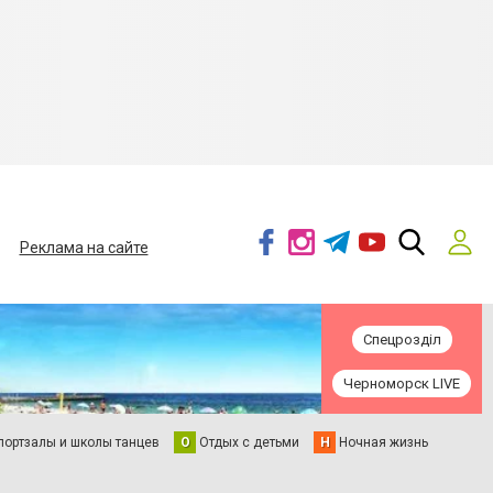
Реклама на сайте
Спецрозділ
Черноморск LIVE
портзалы и школы танцев
О
Отдых с детьми
Н
Ночная жизнь