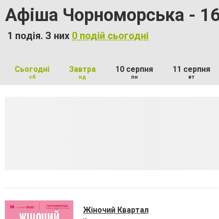
Афіша Чорноморська - 16
1 подія. З них
0 подій сьогодні
Сьогодні
Завтра
10 серпня
11 серпня
сб
нд
пн
вт
Жіночий Квартал