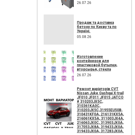
26.07.26
Продаж та доставка
бетону по Києву та по
Україні.
05.08.26
Изготовление
контейнеров для
пластиковой бутылки,
вторсырья, стекла
26.07.26
Ремонт варіаторів CVT
Nissan Juke Qashqai X-trail
JF010 JF011 JF015 JATCO
# 310203JX5C,
310361KA0C,
310203JX5C,31955EU50B,
310431KF0A, 216131KX5A,
216061KX5A, 311003JX4A,
216063JX0C, 313903JX0A,
317053JX8A, 319433JX0A,
319433JX0A, 317283JX0A.