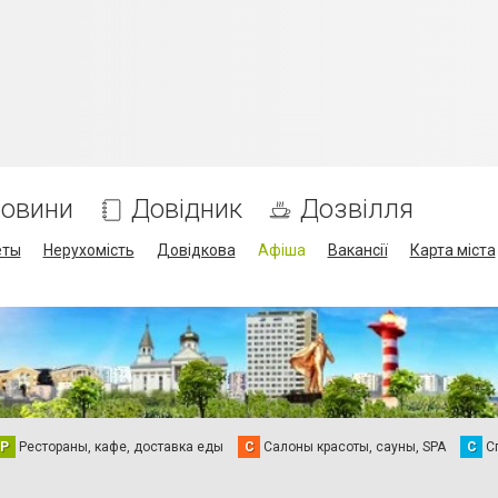
овини
Довідник
Дозвілля
еты
Нерухомість
Довідкова
Афіша
Вакансії
Карта міста
Р
Рестораны, кафе, доставка еды
С
Салоны красоты, сауны, SPA
С
С