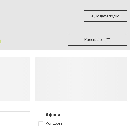
+ Додати подію
Календар
я
Афіша
Концерты