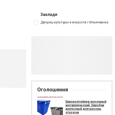
Заклади
Дворец культуры и искусств г.Ильичевска
Оголошення
Евроконтейнер мусорный
металлический. Евробак
железный для мусора,
отходов