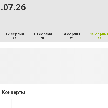
.07.26
12 серпня
13 серпня
14 серпня
15 серпн
ср
чт
пт
сб
Концерты