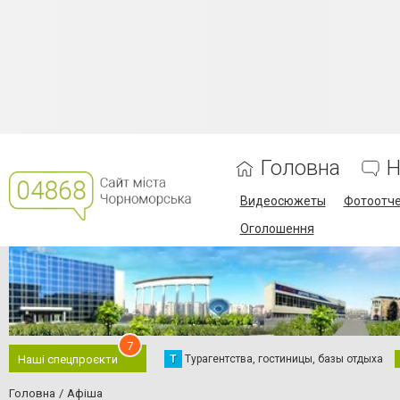
Головна
Н
Видеосюжеты
Фотоотч
Оголошення
7
Т
Турагентства, гостиницы, базы отдыха
Наші спецпроєкти
Головна
Афіша