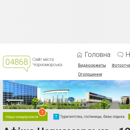
Головна
Н
Видеосюжеты
Фотоотч
Оголошення
7
Т
Турагентства, гостиницы, базы отдыха
Наші спецпроєкти