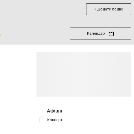
+ Додати подію
Календар
я
Афіша
Концерты