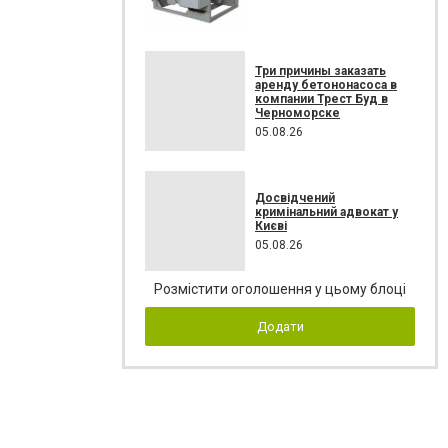
Три причины заказать
аренду бетононасоса в
компании Трест Буд в
Черноморске
05.08.26
Досвідчений
кримінальний адвокат у
Києві
05.08.26
Розмістити оголошення у цьому блоці
Додати