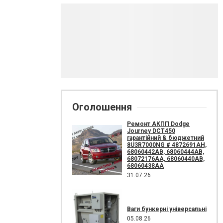
Оголошення
Ремонт АКПП Dodge
Journey DCT450
гарантійний & бюджетний
8U3R7000NG # 4872691AH,
68060442AB, 68060444AB,
68072176AA, 68060440AB,
68060438AA
31.07.26
Ваги бункерні універсальні
05.08.26