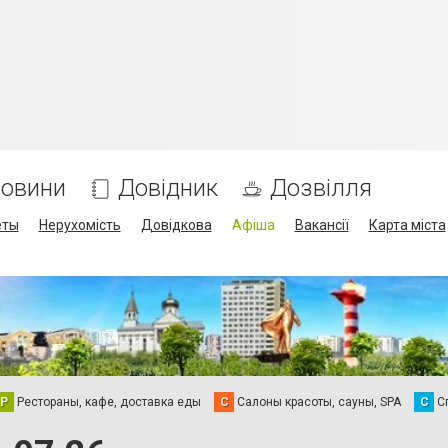
овини
Довідник
Дозвілля
еты
Нерухомість
Довідкова
Афіша
Вакансії
Карта міста
Р
Рестораны, кафе, доставка еды
С
Салоны красоты, сауны, SPA
С
С