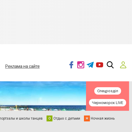
Реклама на сайте
Спецрозділ
Черноморск LIVE
портзалы и школы танцев
О
Отдых с детьми
Н
Ночная жизнь