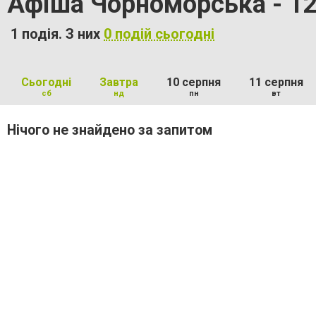
Афіша Чорноморська - 12
1 подія. З них
0 подій сьогодні
Сьогодні
Завтра
10 серпня
11 серпня
сб
нд
пн
вт
Нічого не знайдено за запитом