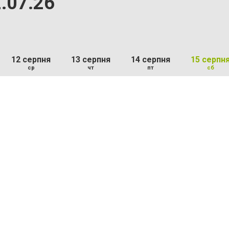
.07.26
12 серпня
13 серпня
14 серпня
15 серпн
ср
чт
пт
сб