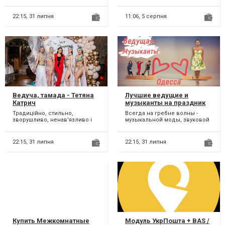
невероятно весело – так
пройдет Ваше торжество. Пр...
22:15,
31 липня
11:06,
5 серпня
Ведуча, тамада - Тетяна
Лучшие ведущие и
Катрич
музыканты на праздник
Традиційно, стильно,
Всегда на гребне волны -
зворушливо, ненав'язливо і
музыкальной моды, звуковой
неймовірно весело - так
шторм музыкальных и
пройде Ваше свято. Свята, я...
зажигательных эмоций,
музыка...
22:15,
31 липня
22:15,
31 липня
Купить Межкомнатные
Модуль УкрПошта + BAS /