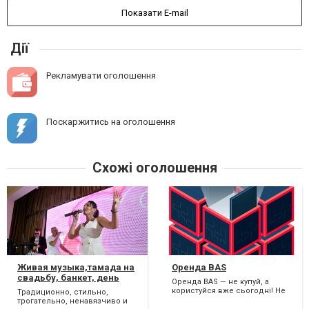
Показати E-mail
Дії
Рекламувати оголошення
Поскаржитись на оголошення
Схожі оголошення
Живая музыка,тамада на
Оренда BAS
свадьбу, банкет, день
Оренда BAS — не купуй, а
рождения, годик
користуйся вже сьогодні! Не
Традиционно, стильно,
хочеш витрачати великі суми
трогательно, ненавязчиво и
на купівлю BAS? О...