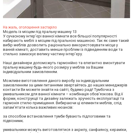
На жаль, оголошення застаріло
Модель із місцем під пральну машину 13
У сучасному інтер’єрі ванної кімнати все більшої популярності
набирають меблі з місцем під пральною машиною. Так як саме такий
вибір меблів дозволить раціонально використовувати місце у
ванній кімнаті, доставить менше проблем із підведенням води та
стильно замаскує велику частину інтер’єру.
Наші дизайнери допоможуть гармонійно та елегантно вмонтувати
пральну машину будь-якого розміру у меблів за Вашим
індивідуальним замовленням.
Можливе виготовлення даного виробу за індивідуальним
замовленням за цими питаннями звертайтесь до наших менеджерів
контакти Ви можете знайти на сайті, будемо раді! Тумбочка з
умивальником для ванної кімнати – комбінація обов’язкова. Від її
форми, конструкції та дизайну залежать зручність експлуатації та
гармонія стилю приміщення. Вибираючи ці елементи меблів, слід
запам’ятати кілька важливих нюансів:
за способом встановлення тумби бувають підлоговими та
підвісними;
умивальники можуть виготовлятися з акрилу, санфаянсу, кераміки,