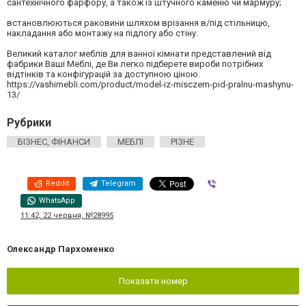
сантехнічного фарфору, а також із штучного каменю чи мармуру;
встановлюються раковини шляхом врізання в/під стільницю,
накладання або монтажу на підлогу або стіну.
Великий каталог меблів для ванної кімнати представлений від
фабрики Ваші Меблі, де Ви легко підберете вироби потрібних
відтінків та конфігурацій за доступною ціною.
https://vashimebli.com/product/model-iz-misczem-pid-pralnu-mashynu-
13/
Рубрики
БІЗНЕС, ФІНАНСИ
МЕБЛІ
РІЗНЕ
Reddit
Telegram
Viber
WhatsApp
11:42, 22 червня, №28995
Олександр Пархоменко
Показати номер