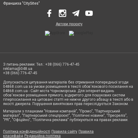
Франшиза "CitySites"
Автори проєкту
З питань реклами: Тел.: +38 (066) 776-47-45
reklama@048.ua
+38 (066) 776-47-45
Допускається цитування матеріалів без отримання попередньої згоди
04868.com.ua за умови розміщення в тексті обов'язкового посилання на
04868.com.ua - Сайт міста Чорноморська. Для інтернет-видань
обов'язкове розміщення прямого, відкритого для пошукових систем
гіперпосилання на цитовані статті не нижче другого абзацу в тексті або в
якості джерела. Порушення виняткових прав переслідується Законом.
Матеріали з плашками "Новини компаній", "Промо", "Партнерський
матеріал", "Партнерський спецпроєкт", "Політичні новини", "Пресреліз",
"PR", "Офіційно", "Політична реклама" публікуються на правах реклами.
Політика конфіденційності
Правила сайту
Правила
класифайд
Редакційна політика