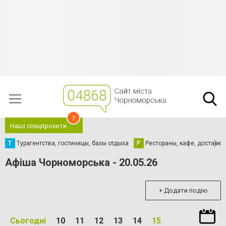
7
Наші спецпроєкти
Т
Турагентства, гостиницы, базы отдыха
Р
Рестораны, кафе, доставка
Афіша Чорноморська - 20.05.26
+ Додати подію
Сьогодні
10
11
12
13
14
15