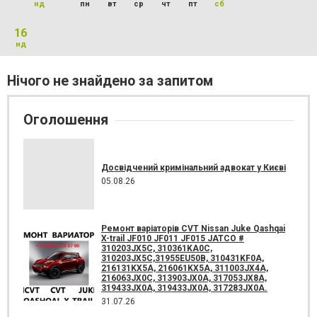
нд
пн
вт
ср
чт
пт
сб
16
нд
Нічого не знайдено за запитом
Оголошення
Досвідчений кримінальний адвокат у Києві
05.08.26
Ремонт варіаторів CVT Nissan Juke Qashqai
X-trail JF010 JF011 JF015 JATCO #
310203JX5C, 310361KA0C,
310203JX5C,31955EU50B, 310431KF0A,
216131KX5A, 216061KX5A, 311003JX4A,
216063JX0C, 313903JX0A, 317053JX8A,
319433JX0A, 319433JX0A, 317283JX0A.
31.07.26