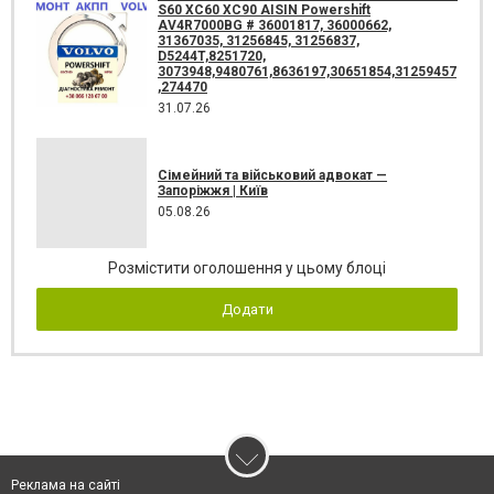
S60 XC60 XC90 AISIN Powershift
AV4R7000BG # 36001817, 36000662,
31367035, 31256845, 31256837,
D5244T,8251720,
3073948,9480761,8636197,30651854,31259457
,274470
31.07.26
Сімейний та військовий адвокат —
Запоріжжя | Київ
05.08.26
Розмістити оголошення у цьому блоці
Додати
Реклама на сайті