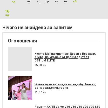
нд
пн
вт
ср
чт
пт
сб
16
нд
Нічого не знайдено за запитом
Оголошення
Купить Межкомнатные Двери в Броварах,
Киеве, по Украине от производителя
OSTIUM ELITE
05.08.26
Живая музыка,тамада на свадьбу, банкет,
день рождения, годик
31.07.26
Ремонт АКПП Volvo V40 V50 V60 V70 V90 S80