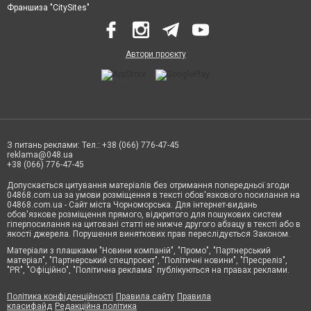
Франшиза "CitySites"
Автори проєкту
З питань реклами: Тел.: +38 (066) 776-47-45
reklama@048.ua
+38 (066) 776-47-45
Допускається цитування матеріалів без отримання попередньої згоди
04868.com.ua за умови розміщення в тексті обов'язкового посилання на
04868.com.ua - Сайт міста Чорноморська. Для інтернет-видань
обов'язкове розміщення прямого, відкритого для пошукових систем
гіперпосилання на цитовані статті не нижче другого абзацу в тексті або в
якості джерела. Порушення виняткових прав переслідується Законом.
Матеріали з плашками "Новини компаній", "Промо", "Партнерський
матеріал", "Партнерський спецпроєкт", "Політичні новини", "Пресреліз",
"PR", "Офіційно", "Політична реклама" публікуються на правах реклами.
Політика конфіденційності
Правила сайту
Правила
класифайд
Редакційна політика