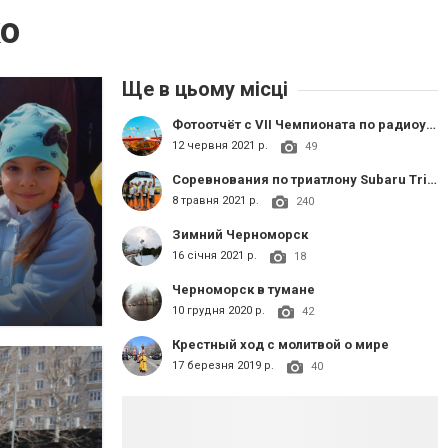
ко
Ще в цьому місці
Фотоотчёт с VIІ Чемпионата по радиоуправляемым моделям воздушного боя в классе «ЕРА»
12 червня 2021 р.
49
Соревнования по триатлону Subaru Triatman Series
8 травня 2021 р.
240
Зимний Черноморск
16 січня 2021 р.
18
Черноморск в тумане
10 грудня 2020 р.
42
Крестный ход с молитвой о мире
17 березня 2019 р.
40