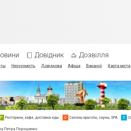
овини
Довідник
Дозвілля
еты
Нерухомість
Довідкова
Афіша
Вакансії
Карта міста
Р
Рестораны, кафе, доставка еды
С
Салоны красоты, сауны, SPA
С
С
ку Петра Порошенко