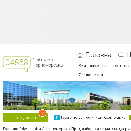
Головна
Н
Видеосюжеты
Фотоотч
Оголошення
7
Т
Турагентства, гостиницы, базы отдыха
Наші спецпроєкти
Головна
Фотозвіти
Черноморск
Предвыборная акция в поддерж