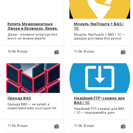
Купить Межкомнатные
Модуль УкрПошта + BAS /
Двери в Броварах, Киеве,
1C
по Украине от
Двері - елемент інтер'єру без
Модуль УкрПошта + BAS / 1C —
производителя OSTIUM
якого не можна уявити
швидка доставка без ручної
ELITE
комфортне життя. Вони
роботи! Працюєте з
прикрашають приміщення...
УкрПоштою? Забудьте про...
10:44,
Вчора
11:06,
Вчора
Оренда BAS
Надійний FTP-сервер для
BAS / 1C
Оренда BAS — не купуй, а
користуйся вже сьогодні! Не
Надійний FTP-сервер для BAS
хочеш витрачати великі суми
/ 1C — передавайте дані
на купівлю BAS? О...
безпечно! Використовуєш BAS
чи 1С і потрібно об...
11:06,
Вчора
11:06,
Вчора