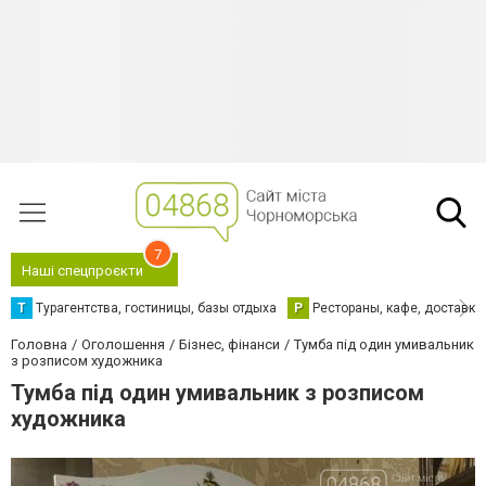
7
Наші спецпроєкти
Т
Турагентства, гостиницы, базы отдыха
Р
Рестораны, кафе, доставка
Головна
Оголошення
Бізнес, фінанси
Тумба під один умивальник
з розписом художника
Тумба під один умивальник з розписом
художника