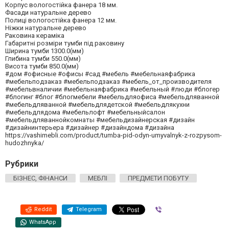
Корпус вологостійка фанера 18 мм.
Фасади натуральне дерево
Полиці вологостійка фанера 12 мм.
Ніжки натуральне дерево
Раковина кераміка
Габаритні розміри тумби під раковину
Ширина тумби 1300.0(мм)
Глибина тумби 550.0(мм)
Висота тумби 850.0(мм)
#дом #офисные #офисы #сад #мебель #мебельнаяфабрика
#мебельподзаказ #мебельподзаказ #мебель_от_производителя
#мебельвналичии #мебельнаяфабрика #мебельный #люди #блогер
#блогинг #блог #блогмебели #мебельдляофиса #мебельдляванной
#мебельдляванной #мебельдлядетской #мебельдлякухни
#мебельдлядома #мебельлофт #мебельныйсалон
#мебельдляваннойкомнаты #мебельдизайнерская #дизайн
#дизайнинтерьера #дизайнер #дизайндома #дизайна
https://vashimebli.com/product/tumba-pid-odyn-umyvalnyk-z-rozpysom-
hudozhnyka/
Рубрики
БІЗНЕС, ФІНАНСИ
МЕБЛІ
ПРЕДМЕТИ ПОБУТУ
Reddit
Telegram
Viber
WhatsApp