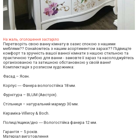
На жаль, оголошення застаріло
Перетворіть свою ванну кімнату в оазис спокою з нашими
меблями?? Ознайомтесь з нашим асортиментом заразі?? Підвищте
комфорт та зручність вашої ванної кімнати з нашою стильною та
практичною тумбою для ванни - замовте її зараз та насолоджуйтесь
організованою та затишною обстановкою у своїй ванні!
Комплектація з розписом художника:
Фасад – Ясен.
Корпус ― Фанера вологостійка 18 мм.
Фурнітура – BLUM (Австрія).
Стільниця – натуральний мармур 30 мм.
Кераміка-Villeroy & Boch.
Полиці/ящики/дно ― Вологостійка фанера 12 мм.
Гарантія – 5 років.
Матеріал виготовлення