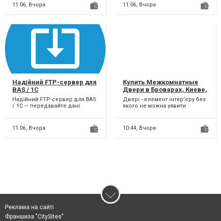
11:06,
Вчора
11:06,
Вчора
Надійний FTP-сервер для
Купить Межкомнатные
BAS / 1C
Двери в Броварах, Киеве,
по Украине от
Надійний FTP-сервер для BAS
Двері - елемент інтер'єру без
производителя OSTIUM
/ 1C — передавайте дані
якого не можна уявити
ELITE
безпечно! Використовуєш BAS
комфортне життя. Вони
чи 1С і потрібно об...
прикрашають приміщення...
11:06,
Вчора
10:44,
Вчора
Реклама на сайті
Франшиза "CitySites"