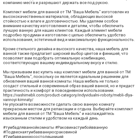
компанию места и разрешают держать все под рукою.
Комплект мебели для ванной от ТМ "Ваша Мебель" изготовлен из
высококачественных материалов, обладающих высокой
стойкостью к влаге и долговечностью. Мы уделяем особое
внимание качеству изготовления и деталям, чтобы обеспечить
лучшую ванную для наших клиентов. Каждый элемент мебели
подробно продуман и изготовлен с целью обеспечить удобство
использования, эстетичный вид и максимальную функциональность.
Кроме стильного дизайна и высокого качества, наша мебель для
ванной также предлагает широкий выбор цветов и финишей, что
позволяет вам подобрать оптимальную комбинацию,
соответствующую вашему индивидуальному вкусу и стилю.
Мы призываем вас купить наш комплект мебели для ванной от ТМ
"Ваша Мебель", поскольку он является идеальным решением для
обновления вашей ванной комнаты. Наша мебель не только
создаст стильный и современный образ вашей ванной, но и придаст
практичность и комфорт в повседневном использовании.
https://vashimebli.com/product-category/indyvidualni-roboty/mebli-dlya-
vannoyi-kimnaty/
Не упускайте возможности сделать свою ванную комнату
прекрасным местом для релаксации и отдыха. Выбирайте комплект
мебели для ванной от ТМ "Ваша Мебель" и наслаждайтесь
изысканным стилем и удобством на каждый день.
#тумбадляваннойкомнаты #Раковинастумбойвванную
#Подвеснаятумбавваннуюсраковиной
#Тумбавваннуюсостолешницей