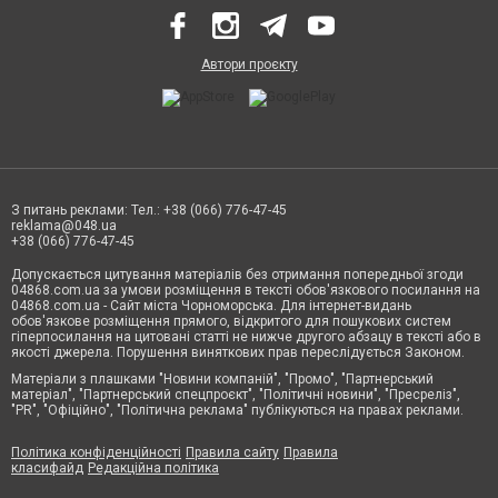
Автори проєкту
З питань реклами: Тел.: +38 (066) 776-47-45
reklama@048.ua
+38 (066) 776-47-45
Допускається цитування матеріалів без отримання попередньої згоди
04868.com.ua за умови розміщення в тексті обов'язкового посилання на
04868.com.ua - Сайт міста Чорноморська. Для інтернет-видань
обов'язкове розміщення прямого, відкритого для пошукових систем
гіперпосилання на цитовані статті не нижче другого абзацу в тексті або в
якості джерела. Порушення виняткових прав переслідується Законом.
Матеріали з плашками "Новини компаній", "Промо", "Партнерський
матеріал", "Партнерський спецпроєкт", "Політичні новини", "Пресреліз",
"PR", "Офіційно", "Політична реклама" публікуються на правах реклами.
Політика конфіденційності
Правила сайту
Правила
класифайд
Редакційна політика