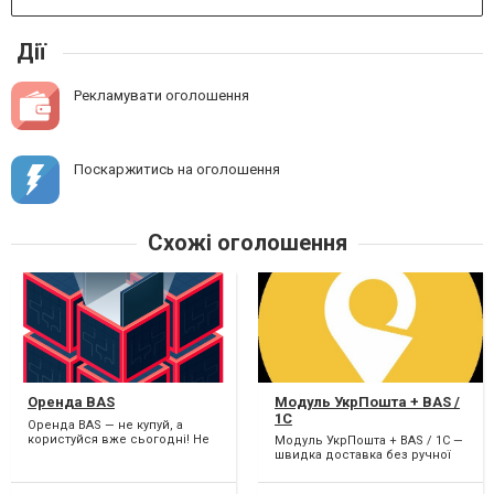
Дії
Рекламувати оголошення
Поскаржитись на оголошення
Схожі оголошення
Оренда BAS
Модуль УкрПошта + BAS /
1C
Оренда BAS — не купуй, а
користуйся вже сьогодні! Не
Модуль УкрПошта + BAS / 1C —
хочеш витрачати великі суми
швидка доставка без ручної
на купівлю BAS? О...
роботи! Працюєте з
УкрПоштою? Забудьте про...