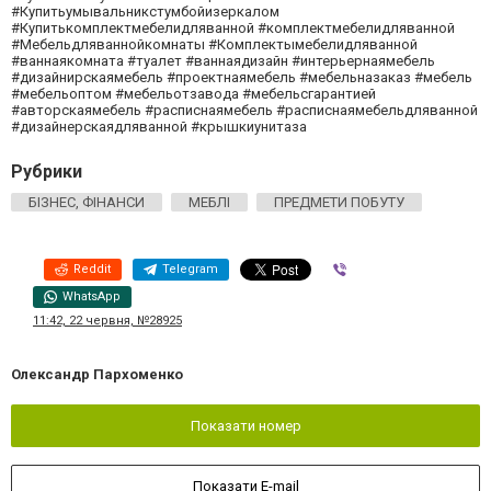
#Купитьумывальникстумбойизеркалом
#Купитькомплектмебелидляванной #комплектмебелидляванной
#Мебельдляваннойкомнаты #Комплектымебелидляванной
#ваннаякомната #туалет #ваннаядизайн #интерьернаямебель
#дизайнирскаямебель #проектнаямебель #мебельназаказ #мебель
#мебельоптом #мебельотзавода #мебельсгарантией
#авторскаямебель #расписнаямебель #расписнаямебельдляванной
#дизайнерскаядляванной #крышкиунитаза
Рубрики
БІЗНЕС, ФІНАНСИ
МЕБЛІ
ПРЕДМЕТИ ПОБУТУ
Reddit
Telegram
Viber
WhatsApp
11:42, 22 червня, №28925
Олександр Пархоменко
Показати номер
Показати E-mail