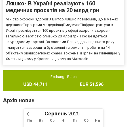
Ляшко- В Україні реалізують 160
медичних проєктів на 20 млрд грн
Міністр охорони здоров’я Віктор Ляшко повідомив, що в межах
державної програми модернізації медичної інфраструктури в
Україні реалізується 160 проєктів у сфері охорони здоров’я
загальною вартістю близько 20 млрд грн. Про це йдеться
на урядовому порталі. За словами Ляшка, до кінця цього року
планується завершити будівельні та ремонтні роботи на 14
об’єктах у різних регіонах країни, зокрема: в Ірпені на Рівненщині у
Хмельницькому у Кропивницькому на Миколаїв...
Exchange Rates
USD 44,711
EUR 51,596
Архів новин
Серпень
Пн
Вт
Ср
Чт
Пт
Сб
Нд