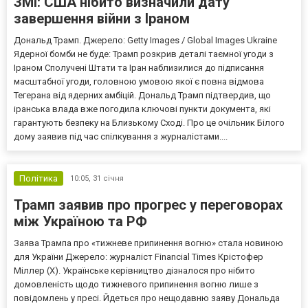
ЗМІ: США нібито визначили дату
завершення війни з Іраном
Дональд Трамп. Джерело: Getty Images / Global Images Ukraine
Ядерної бомби не буде: Трамп розкрив деталі таємної угоди з
Іраном Сполучені Штати та Іран наблизилися до підписання
масштабної угоди, головною умовою якої є повна відмова
Тегерана від ядерних амбіцій. Дональд Трамп підтвердив, що
іранська влада вже погодила ключові пункти документа, які
гарантують безпеку на Близькому Сході. Про це очільник Білого
дому заявив під час спілкування з журналістами....
Політика
10:05,
31 січня
Трамп заявив про прогрес у переговорах
між Україною та РФ
Заява Трампа про «тижневе припинення вогню» стала новиною
для України Джерело: журналіст Financial Times Крістофер
Міллер (Х). Українське керівництво дізналося про нібито
домовленість щодо тижневого припинення вогню лише з
повідомлень у пресі. Йдеться про нещодавню заяву Дональда