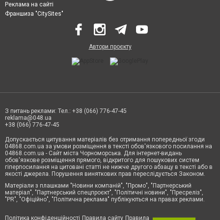
Реклама на сайті
Франшиза "CitySites"
Автори проєкту
З питань реклами: Тел.: +38 (066) 776-47-45
reklama@048.ua
+38 (066) 776-47-45
Допускається цитування матеріалів без отримання попередньої згоди
04868.com.ua за умови розміщення в тексті обов'язкового посилання на
04868.com.ua - Сайт міста Чорноморська. Для інтернет-видань
обов'язкове розміщення прямого, відкритого для пошукових систем
гіперпосилання на цитовані статті не нижче другого абзацу в тексті або в
якості джерела. Порушення виняткових прав переслідується Законом.
Матеріали з плашками "Новини компаній", "Промо", "Партнерський
матеріал", "Партнерський спецпроєкт", "Політичні новини", "Пресреліз",
"PR", "Офіційно", "Політична реклама" публікуються на правах реклами.
Політика конфіденційності
Правила сайту
Правила