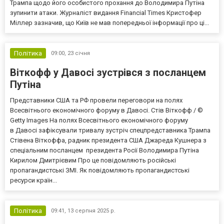
Трампа щодо його особистого прохання до Володимира Путіна
зупинити атаки. Журналіст видання Financial Times Кристофер
Міллер зазначив, що Київ не мав попередньої інформації про ці...
Політика
09:00,
23 січня
Віткофф у Давосі зустрівся з посланцем
Путіна
Представники США та РФ провели переговори на полях
Всесвітнього економічного форуму в Давосі. Стів Віткофф / ©
Getty Images На полях Всесвітнього економічного форуму
в Давосі зафіксували тривалу зустріч спецпредставника Трампа
Стівена Віткоффа, радник президента США Джареда Кушнера з
спеціальним посланцем президента Росії Володимира Путіна
Кирилом Дмитрієвим Про це повідомляють російські
пропагандистські ЗМІ. Як повідомляють пропагандистські
ресурси країн...
Політика
09:41,
13 серпня 2025 р.