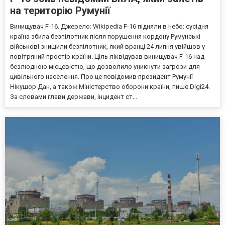
на територію Румунії
Винищувач F-16. Джерело: Wikipedia F-16 підняли в небо: сусідня
країна збила безпілотник після порушення кордону Румунські
військові знищили безпілотник, який вранці 24 липня увійшов у
повітряний простір країни. Ціль ліквідував винищувач F-16 над
безлюдною місцевістю, що дозволило уникнути загрози для
цивільного населення. Про це повідомив президент Румунії
Нікушор Дан, а також Міністерство оборони країни, пише Digi24.
За словами глави держави, інцидент ст...