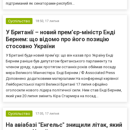
підтриманий як сенаторами-республі...
Суспільство
18:50,
17 липня
У Британії – новий прем’єр-міністр Енді
Бернем: що відомо про його позицію
стосовно України
У Британії буде новий прем'єр: що він казав про Україну Енді
Бернем раніше був депутатом британського парламенту та
членом уряду, однак протягом останніх років обіймав посаду
мера Великого Манчестера. Енді Бернем / © Associated Press
Доповнено додатковими матеріалами На конференції керівної
Лейбористської партії Великої Британії 17 липня офіційно
оголосили нового лідера політичної сили. Ним став Енді Бернем,
який уже 20 липня змінить Кіра Стармера на посад...
Суспільство
17:05,
17 липня
На авіабазі "Енгельс" знищили літак, який