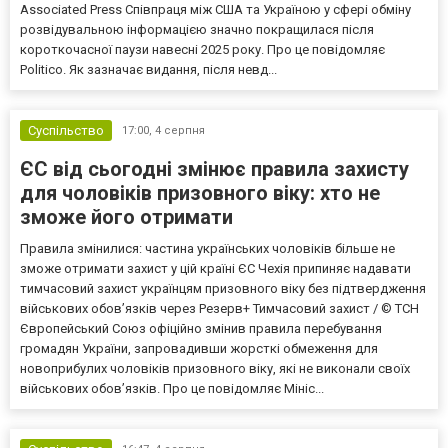
Associated Press Співпраця між США та Україною у сфері обміну
розвідувальною інформацією значно покращилася після
короткочасної паузи навесні 2025 року. Про це повідомляє
Politico. Як зазначає видання, після невд...
Суспільство
17:00,
4 серпня
ЄС від сьогодні змінює правила захисту
для чоловіків призовного віку: хто не
зможе його отримати
Правила змінилися: частина українських чоловіків більше не
зможе отримати захист у цій країні ЄС Чехія припиняє надавати
тимчасовий захист українцям призовного віку без підтвердження
військових обов’язків через Резерв+ Тимчасовий захист / © ТСН
Європейський Союз офіційно змінив правила перебування
громадян України, запровадивши жорсткі обмеження для
новоприбулих чоловіків призовного віку, які не виконали своїх
військових обов’язків. Про це повідомляє Мініс...