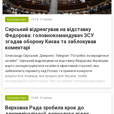
Суспільство
15:19,
17 липня
Сирський відреагував на відставку
Федорова: головнокомандувач ЗСУ
згадав оборону Києва та заблокував
коментарі
Олександр Сирський. Джерело: Telegram "Потрібно зосередитися
на війні": Сирський відреагував на відставку Федорова Українцям
варто сконцентруватися на війні й ефективній стратегії, яка
забезпечить перемогу над Росією та принесе конкретні
результати. Команді, яка працює для України, треба
продовжувати діяти разом. Про це заявив головнокомандувач
ЗСУ Олександр Сирський, який опублікував короткий допис у
своєму Telegram-каналі. "Я горджуся тим, що завдяки Киї...
Суспільство
15:49,
15 липня
Верховна Рада зробила крок до
декриміналізації дорослого відео