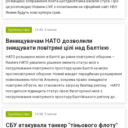
розміщено зображення поета-шістдесятника Василя Стуса. Про
це розповідає Новини.LIVE з посиланням на офіційний сайт НБУ.
Якими будуть нові купюри грив...
Суспільство
15:49,
9 липня
Винищувачам НАТО дозволили
знищувати повітряні цілі над Балтією
НАТО розширює місію в Балтії до рівня повітряної оборони —
Reuters НАТО ухвалило рішення змінити статус місії з
патрулювання повітряного простору країн Балтії на місію
протиповітряної оборони. Новий мандат передбачає розширення
повноважень пілотів Альянсу, зокрема право знищувати
повітряні об'єкти, які становлять загрозу безпеці регіону. НАТО
погодилося підвищити статус своєї багаторічної місії з
патрулювання повітряного простору Балтійського регіону до...
Суспільство
13:58,
9 липня
СБУ атакувала танкер "тіньового флоту"