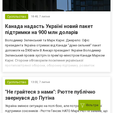
Суспільство
18:48,
7 липня
Канада надасть Україні новий пакет
підтримки на 900 млн доларів
Володимир Зеленський та Марк Карні. Джерело: Офіс
президента Україна отримає від Канади "дуже сильний" пакет
допомоги на $900 млн В Анкарі президент України Володимир
Зеленський провів зустріч із прем’єр-міністром Канади Марком
Карні. Сторони обговорили посилення української
протиповітряної оборони, оборонну підтримку, розвиток
промислового партнерства та спільні кроки для досягнення
миру. Як повідомили на офіційній сторінці глави держави,
президент подяку...
Суспільство
13:00,
7 липня
"Не грайтеся з нами": Рютте публічно
звернувся до Путіна
Фільтри
Україна змінює ситуацію на полі бою, але потребує подальшої
підтримки союзників - Рютте Генсек НАТО Марк Рютте заявив, що