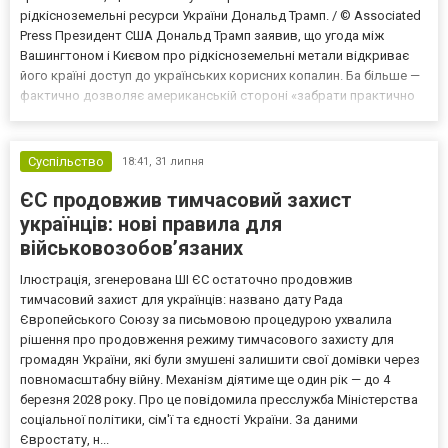
рідкісноземельні ресурси України Дональд Трамп. / © Associated
Press Президент США Дональд Трамп заявив, що угода між
Вашингтоном і Києвом про рідкісноземельні метали відкриває
його країні доступ до українських корисних копалин. Ба більше —
фактично дозволяє американській стороні «забрати практично
все, що захочуть». Про це Трамп заявив під час телефонного
інтерв’ю America’s Voice Live. За його словами, угода...
Суспільство
18:41,
31 липня
ЄС продовжив тимчасовий захист
українців: нові правила для
військовозобов’язаних
Ілюстрація, згенерована ШІ ЄС остаточно продовжив
тимчасовий захист для українців: названо дату Рада
Європейського Союзу за письмовою процедурою ухвалила
рішення про продовження режиму тимчасового захисту для
громадян України, які були змушені залишити свої домівки через
повномасштабну війну. Механізм діятиме ще один рік — до 4
березня 2028 року. Про це повідомила пресслужба Міністерства
соціальної політики, сім'ї та єдності України. За даними
Євростату, н...