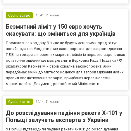
Суспільство
16:41,
31 липня
Безмитний ліміт у 150 євро хочуть
скасувати: що зміниться для українців
Посилки з-за кордону більше не будуть дешевими: уряд готує
новий податок Уряд схвалив законопроєкт для запровадження
ПДВ на товари з іноземних маркетплейсів із першого євро, однак
остаточне рішення ще має ухвалити Верховна Рада. Податки / ©
pixabay.com Кабінет Міністрів схвалив законопроєкт, який
передбачає зміни до Митного кодексу для запровадження нових
правил оподаткування товарів, придбаних через іноземні
маркетплейси. Документ, розроблений Міністерств...
Суспільство
14:14,
31 липня
До розслідування падіння ракети Х-101 у
Польщі залучать експерта з України
У Польщі підтвердили падіння ракети Х-101: до розслідування