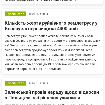
Суспільство
18:28,
20 липня
Кількість жертв руйнівного землетрусу у
Венесуелі перевищила 4300 осіб
Землетрус у Венесуелі: понад 4 тисячі загиблих, 50 тисяч осіб
зникли без вісти Рятувальники продовжують розбирати завали у
найбільш постраждалих регіонах. Кількість загиблих у Венесуелі
після землетрусів продовжує зростати / © Associated Press
Число жертв подвійного землетрусу, що стався у Венесуелі 24
червня, продовжує зростати. За останніми офіційними даними,
кількість загиблих зросла до 4333 осіб, майже 17 тисяч людей
отримали поранення. Про це повідомл...
Суспільство
17:59,
19 липня
Зеленський провів нараду щодо відносин
з Польщею: які рішення ухвалили