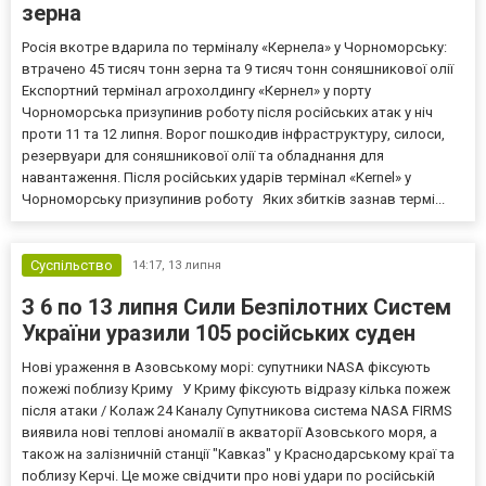
зерна
Росія вкотре вдарила по терміналу «Кернела» у Чорноморську:
втрачено 45 тисяч тонн зерна та 9 тисяч тонн соняшникової олії
Експортний термінал агрохолдингу «Кернел» у порту
Чорноморська призупинив роботу після російських атак у ніч
проти 11 та 12 липня. Ворог пошкодив інфраструктуру, силоси,
резервуари для соняшникової олії та обладнання для
навантаження. Після російських ударів термінал «Kernel» у
Чорноморську призупинив роботу Яких збитків зазнав термі...
Суспільство
14:17,
13 липня
З 6 по 13 липня Сили Безпілотних Систем
України уразили 105 російських суден
Нові ураження в Азовському морі: супутники NASA фіксують
пожежі поблизу Криму У Криму фіксують відразу кілька пожеж
після атаки / Колаж 24 Каналу Супутникова система NASA FIRMS
виявила нові теплові аномалії в акваторії Азовського моря, а
також на залізничній станції "Кавказ" у Краснодарському краї та
поблизу Керчі. Це може свідчити про нові удари по російській