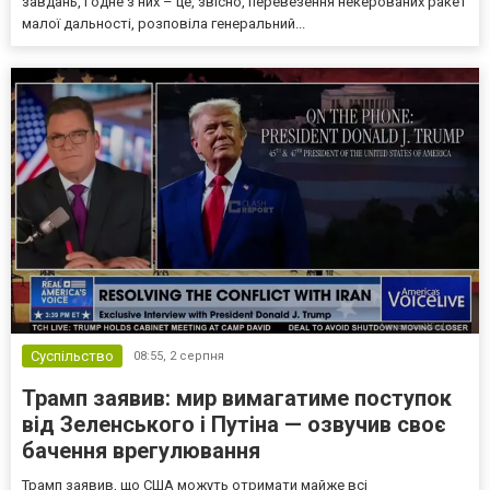
завдань, і одне з них – це, звісно, перевезення некерованих ракет
малої дальності, розповіла генеральний...
Суспільство
08:55,
2 серпня
Трамп заявив: мир вимагатиме поступок
від Зеленського і Путіна — озвучив своє
бачення врегулювання
Трамп заявив, що США можуть отримати майже всі