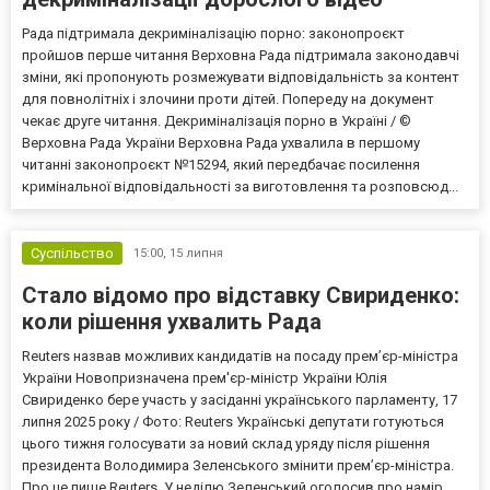
Рада підтримала декриміналізацію порно: законопроєкт
пройшов перше читання Верховна Рада підтримала законодавчі
зміни, які пропонують розмежувати відповідальність за контент
для повнолітніх і злочини проти дітей. Попереду на документ
чекає друге читання. Декриміналізація порно в Україні / ©
Верховна Рада України Верховна Рада ухвалила в першому
читанні законопроєкт №15294, який передбачає посилення
кримінальної відповідальності за виготовлення та розповсюд...
Суспільство
15:00,
15 липня
Стало відомо про відставку Свириденко:
коли рішення ухвалить Рада
Reuters назвав можливих кандидатів на посаду прем’єр-міністра
України Новопризначена прем'єр-міністр України Юлія
Свириденко бере участь у засіданні українського парламенту, 17
липня 2025 року / Фото: Reuters Українські депутати готуються
цього тижня голосувати за новий склад уряду після рішення
президента Володимира Зеленського змінити прем’єр-міністра.
Про це пише Reuters. У неділю Зеленський оголосив про намір