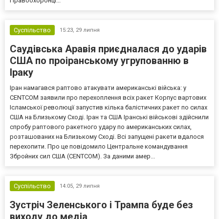
Правоохоронці...
Суспільство
15:23,
29 липня
Саудівська Аравія приєдналася до ударів
США по проіранському угрупованню в
Іраку
Іран намагався раптово атакувати американські війська: у
CENTCOM заявили про перехоплення всіх ракет Корпус вартових
Ісламської революції запустив кілька балістичних ракет по силах
США на Близькому Сході. Іран та США Іранські військові здійснили
спробу раптового ракетного удару по американських силах,
розташованих на Близькому Сході. Всі запущені ракети вдалося
перехопити. Про це повідомило Центральне командування
Збройних сил США (CENTCOM). За даними амер...
Суспільство
14:05,
29 липня
Зустріч Зеленського і Трампа буде без
виходу до медіа