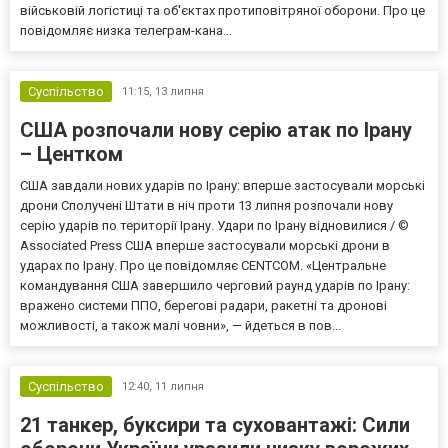
військовій логістиці та об'єктах протиповітряної оборони. Про це
повідомляє низка телеграм-кана...
Суспільство
11:15,
13 липня
США розпочали нову серію атак по Ірану
– Центком
США завдали нових ударів по Ірану: вперше застосували морські
дрони Сполучені Штати в ніч проти 13 липня розпочали нову
серію ударів по території Ірану. Удари по Ірану відновилися / ©
Associated Press США вперше застосували морські дрони в
ударах по Ірану. Про це повідомляє CENTCOM. «Центральне
командування США завершило черговий раунд ударів по Ірану:
вражено системи ППО, берегові радари, ракетні та дронові
можливості, а також малі човни», — йдеться в пов...
Суспільство
12:40,
11 липня
21 танкер, буксири та суховантажі: Сили