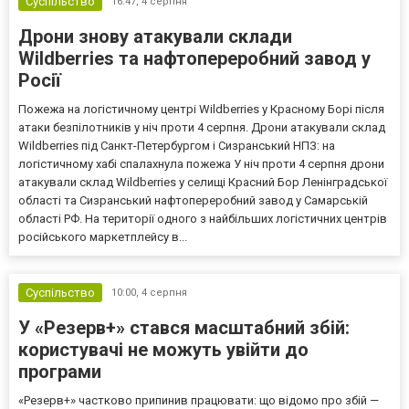
Суспільство
16:47,
4 серпня
Дрони знову атакували склади
Wildberries та нафтопереробний завод у
Росії
Пожежа на логістичному центрі Wildberries у Красному Борі після
атаки безпілотників у ніч проти 4 серпня. Дрони атакували склад
Wildberries під Санкт-Петербургом і Сизранський НПЗ: на
логістичному хабі спалахнула пожежа У ніч проти 4 серпня дрони
атакували склад Wildberries у селищі Красний Бор Ленінградської
області та Сизранський нафтопереробний завод у Самарській
області РФ. На території одного з найбільших логістичних центрів
російського маркетплейсу в...
Суспільство
10:00,
4 серпня
У «Резерв+» стався масштабний збій:
користувачі не можуть увійти до
програми
«Резерв+» частково припинив працювати: що відомо про збій —