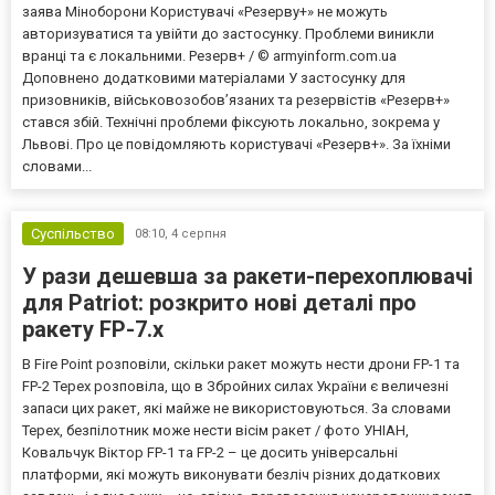
заява Міноборони Користувачі «Резерву+» не можуть
авторизуватися та увійти до застосунку. Проблеми виникли
вранці та є локальними. Резерв+ / © armyinform.com.ua
Доповнено додатковими матеріалами У застосунку для
призовників, військовозобов’язаних та резервістів «Резерв+»
стався збій. Технічні проблеми фіксують локально, зокрема у
Львові. Про це повідомляють користувачі «Резерв+». За їхніми
словами...
Суспільство
08:10,
4 серпня
У рази дешевша за ракети-перехоплювачі
для Patriot: розкрито нові деталі про
ракету FP-7.x
В Fire Point розповіли, скільки ракет можуть нести дрони FP-1 та
FP-2 Терех розповіла, що в Збройних силах України є величезні
запаси цих ракет, які майже не використовуються. За словами
Терех, безпілотник може нести вісім ракет / фото УНІАН,
Ковальчук Віктор FP-1 та FP-2 – це досить універсальні
платформи, які можуть виконувати безліч різних додаткових