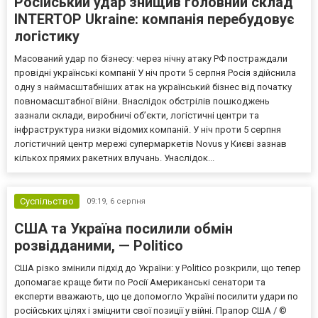
Російський удар знищив головний склад
INTERTOP Ukraine: компанія перебудовує
логістику
Масований удар по бізнесу: через нічну атаку РФ постраждали
провідні українські компанії У ніч проти 5 серпня Росія здійснила
одну з наймасштабніших атак на український бізнес від початку
повномасштабної війни. Внаслідок обстрілів пошкоджень
зазнали склади, виробничі об’єкти, логістичні центри та
інфраструктура низки відомих компаній. У ніч проти 5 серпня
логістичний центр мережі супермаркетів Novus у Києві зазнав
кількох прямих ракетних влучань. Унаслідок...
Суспільство
09:19,
6 серпня
США та Україна посилили обмін
розвідданими, — Politico
США різко змінили підхід до України: у Politico розкрили, що тепер
допомагає краще бити по Росії Американські сенатори та
експерти вважають, що це допомогло Україні посилити удари по
російських цілях і зміцнити свої позиції у війні. Прапор США / ©