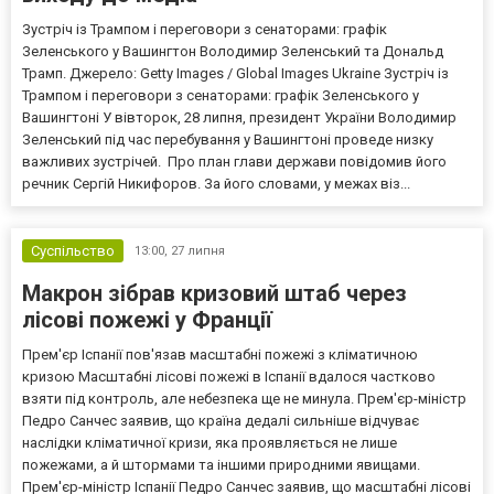
Зустріч із Трампом і переговори з сенаторами: графік
Зеленського у Вашингтон Володимир Зеленський та Дональд
Трамп. Джерело: Getty Images / Global Images Ukraine Зустріч із
Трампом і переговори з сенаторами: графік Зеленського у
Вашингтоні У вівторок, 28 липня, президент України Володимир
Зеленський під час перебування у Вашингтоні проведе низку
важливих зустрічей. Про план глави держави повідомив його
речник Сергій Никифоров. За його словами, у межах віз...
Суспільство
13:00,
27 липня
Макрон зібрав кризовий штаб через
лісові пожежі у Франції
Прем'єр Іспанії пов'язав масштабні пожежі з кліматичною
кризою Масштабні лісові пожежі в Іспанії вдалося частково
взяти під контроль, але небезпека ще не минула. Прем'єр-міністр
Педро Санчес заявив, що країна дедалі сильніше відчуває
наслідки кліматичної кризи, яка проявляється не лише
пожежами, а й штормами та іншими природними явищами.
Прем'єр-міністр Іспанії Педро Санчес заявив, що масштабні лісові