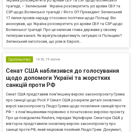
Україна розсекретить усі архіви СБУ та СЗР щодо Волинської
трагедії, – Зеленський Україна розсекретить усі архіви СБУ та
СЗР щодо Волинської трагедії / Фото ОП Президент Зеленський
17 липня провів нараду стосовно політики щодо Польщі. Він
анонсував, що Україна розсекретить усі архіви СБУ та СЗР щодо
Волинської трагедії. Про це написав глава держави у своєму
телеграм-каналі. Як врегульовуватимуть ситуацію із Польщею?
Зеленський наголосив, що усім в Європі...
Суспільство
14:35,
19 липня
Сенат США наблизився до голосування
щодо допомоги Україні та жорстких
санкцій проти РФ
Сенат США представив пом’якшену версію законопроєкту Грема
про санкції щодо Росії У Сенаті США розкрили деталі оновленої
версії законопроєкту Ліндсі Грема щодо посилення санкцій проти
РФ – з пом’якшеннями порівняно з початковою версією проєкту.
Про це повідомляє Reuters, передає Укрінформ. Сенатори США у
вівторок представили оновлену версію законопроєкту про
санкції проти РФ, який ініціював покійний Ліндсі Грем. Документ,