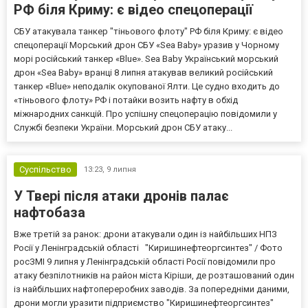
РФ біля Криму: є відео спецоперації
СБУ атакувала танкер "тіньового флоту" РФ біля Криму: є відео
спецоперації Морський дрон СБУ «Sea Baby» уразив у Чорному
морі російський танкер «Blue». Sea Baby Український морський
дрон «Sea Baby» вранці 8 липня атакував великий російський
танкер «Blue» неподалік окупованої Ялти. Це судно входить до
«тіньового флоту» РФ і потайки возить нафту в обхід
міжнародних санкцій. Про успішну спецоперацію повідомили у
Службі безпеки України. Морський дрон СБУ атаку...
Суспільство
13:23,
9 липня
У Твері після атаки дронів палає
нафтобаза
Вже третій за ранок: дрони атакували один із найбільших НПЗ
Росії у Ленінградській області "Киришинефтеоргсинтез" / Фото
росЗМІ 9 липня у Ленінградській області Росії повідомили про
атаку безпілотників на район міста Кіріши, де розташований один
із найбільших нафтопереробних заводів. За попередніми даними,
дрони могли уразити підприємство "Киришинефтеоргсинтез"