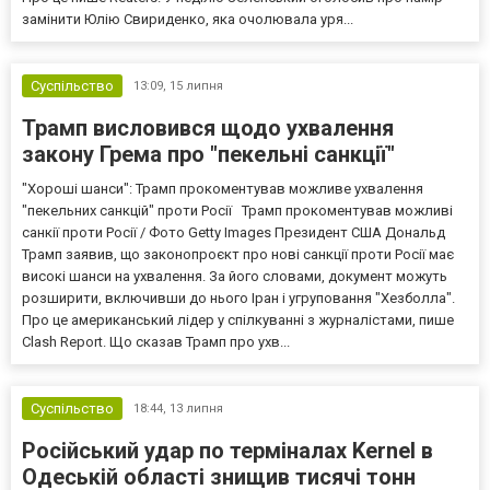
замінити Юлію Свириденко, яка очолювала уря...
Суспільство
13:09,
15 липня
Трамп висловився щодо ухвалення
закону Грема про "пекельні санкції"
"Хороші шанси": Трамп прокоментував можливе ухвалення
"пекельних санкцій" проти Росії Трамп прокоментував можливі
санкії проти Росії / Фото Getty Images Президент США Дональд
Трамп заявив, що законопроєкт про нові санкції проти Росії має
високі шанси на ухвалення. За його словами, документ можуть
розширити, включивши до нього Іран і угруповання "Хезболла".
Про це американський лідер у спілкуванні з журналістами, пише
Clash Report. Що сказав Трамп про ухв...
Суспільство
18:44,
13 липня
Російський удар по терміналах Kernel в
Одеській області знищив тисячі тонн