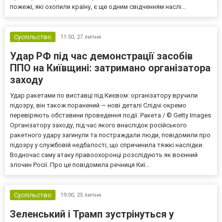
пожежі, які охопили країну, є ще одним свідченням наслі...
Суспільство
11:50,
27 липня
Удар РФ під час демонстрації засобів
ППО на Київщині: затримано організатора
заходу
Удар ракетами по виставці під Києвом: організатору вручили
підозру, він також поранений — нові деталі Слідчі окремо
перевіряють обставини проведення події. Ракета / © Getty Images
Організатору заходу, під час якого внаслідок російського
ракетного удару загинули та постраждали люди, повідомили про
підозру у службовій недбалості, що спричинила тяжкі наслідки.
Водночас саму атаку правоохоронці розслідують як воєнний
злочин Росії. Про це повідомила речниця Киї...
Суспільство
19:00,
25 липня
Зеленський і Трамп зустрінуться у