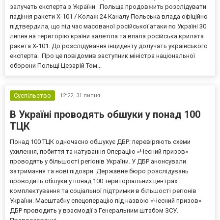
залучать експерта з України Польща продовжить розслідувати
падіння ракети Х-101 / Колаж 24 Каналу Польська влада офіційно
підтвердила, що під час масованої російської атаки по Україні 30
липня на територію країни залетіла та впала російська крилата
ракета Х-101. До розслідування інциденту долучать українського
експерта. Про це повідомив заступник міністра національної
оборони Польщі Цезарій Том...
Суспільство
12:22,
31 липня
В Україні проводять обшуки у понад 100
ТЦК
Понад 100 ТЦК одночасно обшукує ДБР: перевіряють схеми
ухилення, побиття та катування Операцію «Чесний призов»
проводять у більшості регіонів України. У ДБР анонсували
затримання та нові підозри. Державне бюро розслідувань
проводить обшуки у понад 100 територіальних центрах
комплектування та соціальної підтримки в більшості регіонів
України. Масштабну спецоперацію під назвою «Чесний призов»
ДБР проводить у взаємодії з Генеральним штабом ЗСУ.