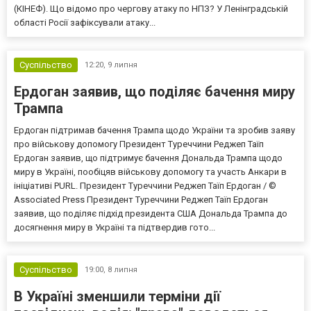
(КІНЕФ). Що відомо про чергову атаку по НПЗ? У Ленінградській
області Росії зафіксували атаку...
Суспільство
12:20,
9 липня
Ердоган заявив, що поділяє бачення миру
Трампа
Ердоган підтримав бачення Трампа щодо України та зробив заяву
про військову допомогу Президент Туреччини Реджеп Таїп
Ердоган заявив, що підтримує бачення Дональда Трампа щодо
миру в Україні, пообіцяв військову допомогу та участь Анкари в
ініціативі PURL. Президент Туреччини Реджеп Таїп Ердоган / ©
Associated Press Президент Туреччини Реджеп Таїп Ердоган
заявив, що поділяє підхід президента США Дональда Трампа до
досягнення миру в Україні та підтвердив гото...
Суспільство
19:00,
8 липня
В Україні зменшили терміни дії