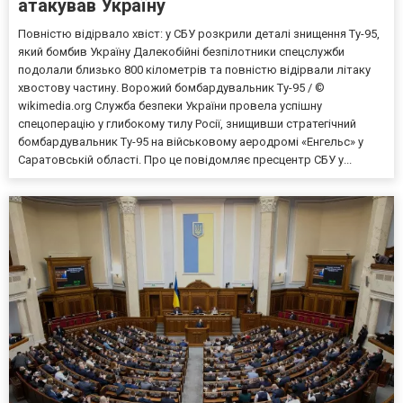
атакував Україну
Повністю відірвало хвіст: у СБУ розкрили деталі знищення Ту-95,
який бомбив Україну Далекобійні безпілотники спецслужби
подолали близько 800 кілометрів та повністю відірвали літаку
хвостову частину. Ворожий бомбардувальник Ту-95 / ©
wikimedia.org Служба безпеки України провела успішну
спецоперацію у глибокому тилу Росії, знищивши стратегічний
бомбардувальник Ту-95 на військовому аеродромі «Енгельс» у
Саратовській області. Про це повідомляє пресцентр СБУ у...