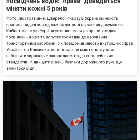
посвідчень водія: "права" доведеться
міняти кожні 5 років
Фото ілюстративне. Джерело: Pixabay В Україні змінюють
правила видачі посвідчень водія: нові строки дії документів
Кабінет міністрів України ухвалив зміни до правил видачі
посвідчень водія та допуску громадян до керування
транспортними засобами. Як повідомив міністр внутрішніх справ
України Ігор Клименко, нововведення мають поступово
наблизити українське законодавство до європейських
стандартів і підвищити рівень безпеки дорожнього руху. Що
зміниться Відп...