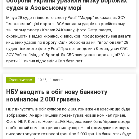
оборони України уразили низку ворожих
суден в Азовському морі
Мінус 28 суден тіньового флоту Росії: "Мадяр" показав, як ЗСУ
"вполювали" цілі ворога ЗСУ завдали ударів по російському
тіньовому флоту / Колаж 24 Каналу, фото Getty Images,
скриншоти з відео Українські військові продовжують завдавати
нищівних ударів по ворогу. Сили оборони за ніч "вполювали" 28
суден тіньового флоту Росії Про це повідомив Командувач СБС
ЗСУ Роберт "Мадяр" Бровді. Як СБС знищували ворожі цілі? У ніч
проти 11 липня підрозділи Сил безпілот...
Суспільство
10:48,
11 липня
НБУ вводить в обіг нову банкноту
номіналом 2 000 гривень
НБУ випустить в обіг купюри по 2 000 грн вже 4 вересня: що буде
зображено Андрій Пишний презентував новий номінал гривні.
Фото: НБУ. Колаж: Новини.LIVE Національний банк України введе
в обіг новий номінал гривневих купюр. Наші громадяни зможуть
використовувати готівкові гроші по 2 000 грн. На банкнотах буде