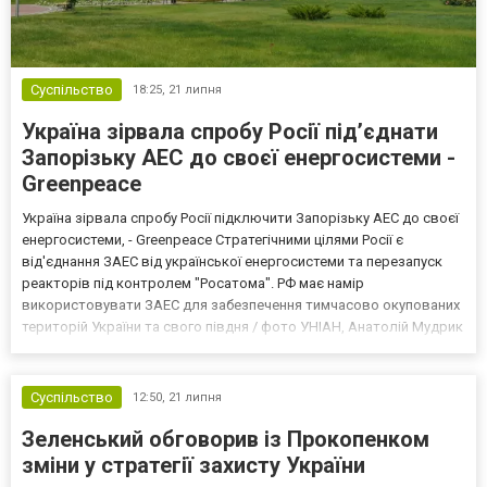
Суспільство
18:25,
21 липня
Україна зірвала спробу Росії під’єднати
Запорізьку АЕС до своєї енергосистеми -
Greenpeace
Україна зірвала спробу Росії підключити Запорізьку АЕС до своєї
енергосистеми, - Greenpeace Стратегічними цілями Росії є
від'єднання ЗАЕС від української енергосистеми та перезапуск
реакторів під контролем "Росатома". РФ має намір
використовувати ЗАЕС для забезпечення тимчасово окупованих
територій України та свого півдня / фото УНІАН, Анатолій Мудрик
Росія майже завершила будівництво нової високовольтної лінії
електропередачі між тимчасово окупованими Мел...
Суспільство
12:50,
21 липня
Зеленський обговорив із Прокопенком
зміни у стратегії захисту України