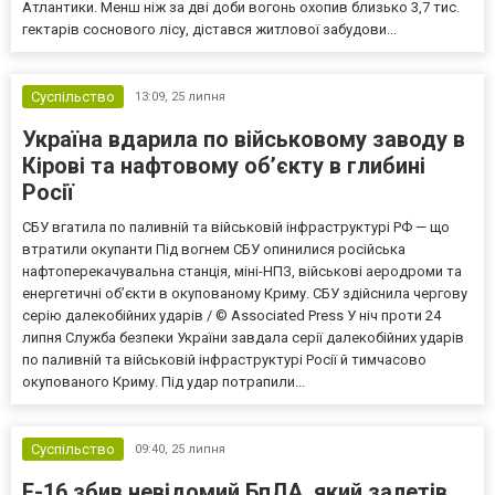
Атлантики. Менш ніж за дві доби вогонь охопив близько 3,7 тис.
гектарів соснового лісу, дістався житлової забудови...
Суспільство
13:09,
25 липня
Україна вдарила по військовому заводу в
Кірові та нафтовому об’єкту в глибині
Росії
СБУ вгатила по паливній та військовій інфраструктурі РФ — що
втратили окупанти Під вогнем СБУ опинилися російська
нафтоперекачувальна станція, міні-НПЗ, військові аеродроми та
енергетичні об’єкти в окупованому Криму. СБУ здійснила чергову
серію далекобійних ударів / © Associated Press У ніч проти 24
липня Служба безпеки України завдала серії далекобійних ударів
по паливній та військовій інфраструктурі Росії й тимчасово
окупованого Криму. Під удар потрапили...
Суспільство
09:40,
25 липня
F-16 збив невідомий БпЛА, який залетів