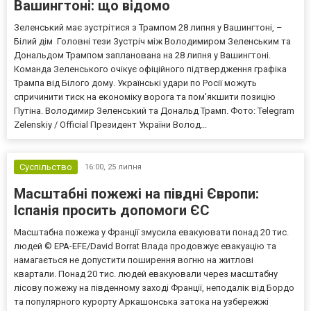
Вашингтоні: що відомо
Зеленський має зустрітися з Трампом 28 липня у Вашингтоні, –
Білий дім Головні тези Зустріч між Володимиром Зеленським та
Дональдом Трампом запланована на 28 липня у Вашингтоні.
Команда Зеленського очікує офіційного підтвердження графіка
Трампа від Білого дому. Українські удари по Росії можуть
спричинити тиск на економіку ворога та пом'якшити позицію
Путіна. Володимир Зеленський та Дональд Трамп. Фото: Telegram
Zelenskiy / Official Президент України Волод...
Суспільство
16:00,
25 липня
Масштабні пожежі на півдні Європи:
Іспанія просить допомоги ЄС
Масштабна пожежа у Франції змусила евакуювати понад 20 тис.
людей © EPA-EFE/David Borrat Влада продовжує евакуацію та
намагається не допустити поширення вогню на житлові
квартали. Понад 20 тис. людей евакуювали через масштабну
лісову пожежу на південному заході Франції, неподалік від Бордо
та популярного курорту Аркашонська затока на узбережжі