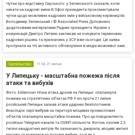
Чутки про відставку Сирського: у Зеленського сказали, коли
чекати на кадрові зміни В Офісі президента прокоментували
чутки щодо можливих кадрових змін у військовому керівництві.
Володимир Зеленський / © Associated Press Доповнено
додатковими матеріалами Радник президента України з
комунікацій Дмитро Литвин закликав не очікувати термінових
кадрових рішень та призначень у ЗСУ вже сьогодні. Ця заява
пролунала на тлі активного обговорення в медіа можливої замі...
Суспільство
11:53,
21 липня
У Липецьку - масштабна пожежа після
атаки та вибухів
Фото: Exilenova+ Нічна атака дронів на Липецьк: спалахнула
пожежа на стратегічних об'єктах РФ У ніч проти 21 липня
російський Липецьк зазнав атаки ударних безпілотників.
Внаслідок серії вибухів на території місцевих промислових
об'єктів спалахнула масштабна пожежа. Про це повідомляють
російські Telegram-канали та OSINT-спільноти. Вогонь охопив 2,5
тисячі квадратних метрів Як зазначають джерела, місцеві жителі
масово скаржилися на потужні вибухи, тоді як у...