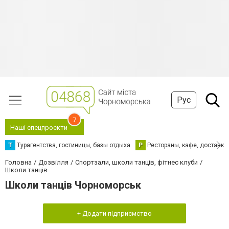
Рус
7
Наші спецпроєкти
Т
Турагентства, гостиницы, базы отдыха
Р
Рестораны, кафе, доставка
Головна
Дозвілля
Спортзали, школи танців, фітнес клуби
Школи танців
Школи танців Чорноморськ
+ Додати підприємство