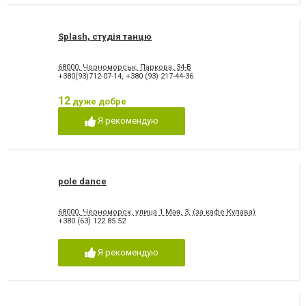
Splash, студія танцю
68000, Чорноморськ, Паркова, 34-В
+380(93)712-07-14
,
+380 (93) 217-44-36
12
дуже добре
Я рекомендую
pole dance
68000, Черноморск, улица 1 Мая, 3, (за кафе Купава)
+380 (63) 122 85 52
Я рекомендую