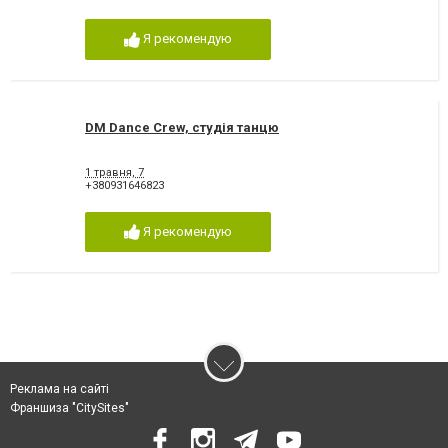
Я рекомендую
DM Dance Crew, студія танцю
1 травня, 7
+380931646823
Я рекомендую
Реклама на сайті
Франшиза "CitySites"