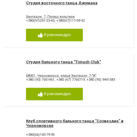
Студия восточного танца Джумана
Хантадзе, 7, Палаці культури
+380(97)291-53-45
,
+380(67)117-09-92
Я рекомендую
Студия бального танца "Timush Club"
68001, Черноморск, улица Хантадзе, 7-"А"
+380 (93) 7561461
,
+380 (67) 7760719
,
+380 (95) 9441583
Я рекомендую
Клуб спортивного бального танца "Созвездие" в
Черноморске
+380(66)140-79-90