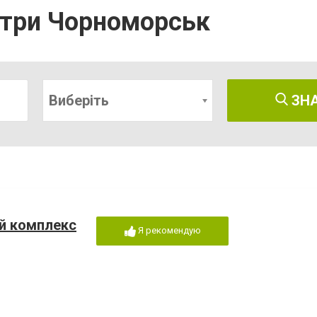
нтри Чорноморськ
Виберіть
ЗН
й комплекс
Я рекомендую