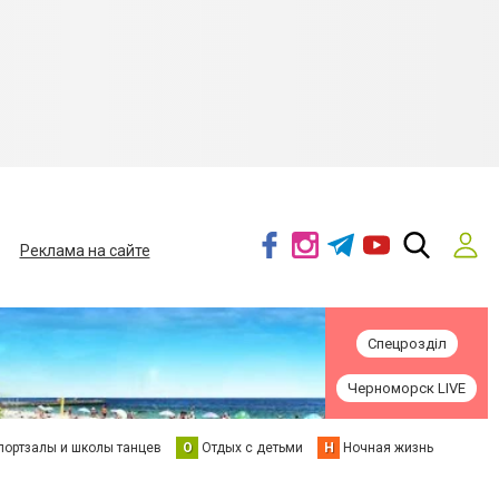
Реклама на сайте
Спецрозділ
Черноморск LIVE
портзалы и школы танцев
О
Отдых с детьми
Н
Ночная жизнь