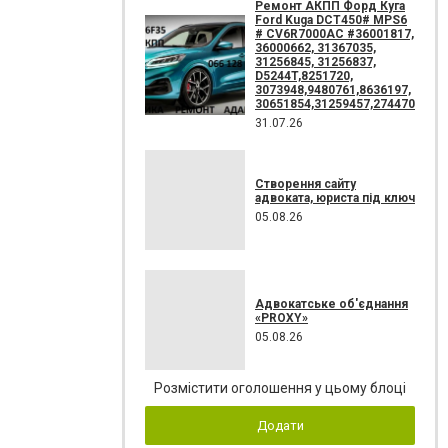
Ремонт АКПП Форд Куга
Ford Kuga DCT450# MPS6
# CV6R7000AC #36001817,
36000662, 31367035,
31256845, 31256837,
D5244T,8251720,
3073948,9480761,8636197,
30651854,31259457,274470
31.07.26
Створення сайту
адвоката, юриста під ключ
05.08.26
Адвокатське об'єднання
«PROXY»
05.08.26
Розмістити оголошення у цьому блоці
Додати