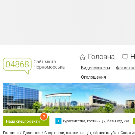
Головна
Н
Видеосюжеты
Фотоотч
Оголошення
7
Т
Турагентства, гостиницы, базы отдыха
Наші спецпроєкти
Головна
Дозвілля
Спортзали, школи танців, фітнес клуби
Спорти