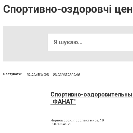
Спортивно-оздоровчі це
Сортувати:
за рейтингом
за переглядами
Спортивно-оздоровительны
"ФАНАТ"
Черноморск, проспект мира, 19
050-393-41-21