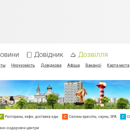
овини
Довідник
Дозвілля
еты
Нерухомість
Довідкова
Афіша
Вакансії
Карта міста
Р
Рестораны, кафе, доставка еды
С
Салоны красоты, сауны, SPA
С
С
вно-оздоровчі центри