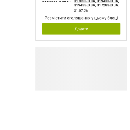
317053JX8A, 319433JX0A,
319433JX0A, 317283JX0A.
31.07.26
Розмістити оголошення у цьому блоці
Додати