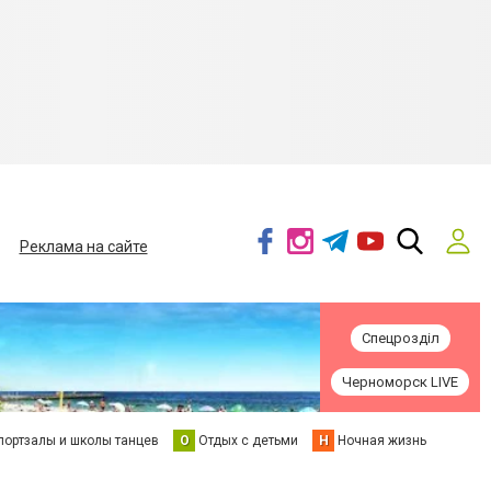
Реклама на сайте
Спецрозділ
Черноморск LIVE
портзалы и школы танцев
О
Отдых с детьми
Н
Ночная жизнь