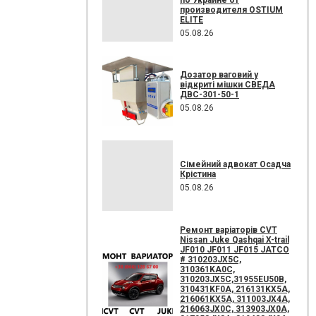
производителя OSTIUM
ELITE
05.08.26
Дозатор ваговий у
відкриті мішки СВЕДА
ДВС-301-50-1
05.08.26
Сімейний адвокат Осадча
Крістина
05.08.26
Ремонт варіаторів CVT
Nissan Juke Qashqai X-trail
JF010 JF011 JF015 JATCO
# 310203JX5C,
310361KA0C,
310203JX5C,31955EU50B,
310431KF0A, 216131KX5A,
216061KX5A, 311003JX4A,
216063JX0C, 313903JX0A,