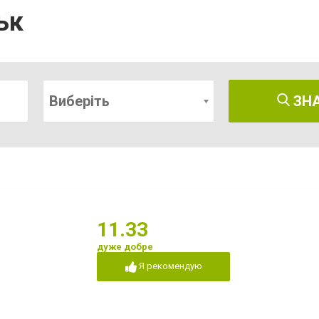
ьк
Виберіть
ЗН
11.33
дуже добре
Я рекомендую