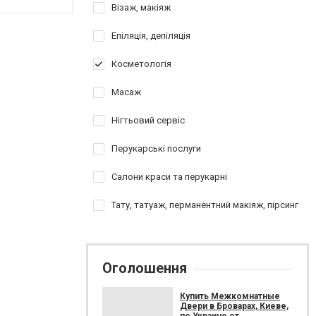
Візаж, макіяж
Епіляція, депіляція
Косметологія
Масаж
Нігтьовий сервіс
Перукарські послуги
Салони краси та перукарні
Тату, татуаж, перманентний макіяж, пірсинг
Оголошення
Купить Межкомнатные
Двери в Броварах, Киеве,
по Украине от