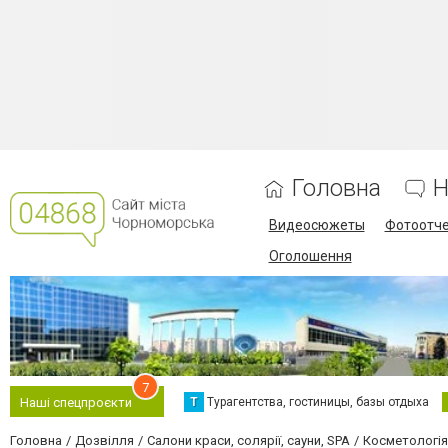
Головна
Н
Видеосюжеты
Фотоотч
Оголошення
7
Т
Турагентства, гостиницы, базы отдыха
Наші спецпроєкти
Головна
Дозвілля
Салони краси, солярії, сауни, SPA
Косметологія