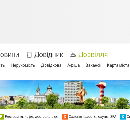
овини
Довідник
Дозвілля
еты
Нерухомість
Довідкова
Афіша
Вакансії
Карта міста
Р
Рестораны, кафе, доставка еды
С
Салоны красоты, сауны, SPA
С
С