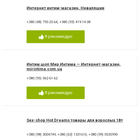
Интернет интим-магазин, Неваляшки
+380 (48) 795-25-64
,
+380 (93) 419-14-38
Я рекомендую
Интим шоп Мир Интима — Интернет-магазин,
mirintima.com.ua
+380 (95) 062-61-62
Я рекомендую
Sex-shop Hot Dreams товары для взрослых 18+
+380 (98) 3004749
,
+380 (63) 1331610
,
+380 (99) 0535990