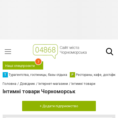
7
Наші спецпроєкти
Т
Турагентства, гостиницы, базы отдыха
Р
Рестораны, кафе, доставка
Головна
Довідник
Інтернет-магазини
Інтимні товари
Інтимні товари Чорноморськ
+ Додати підприємство