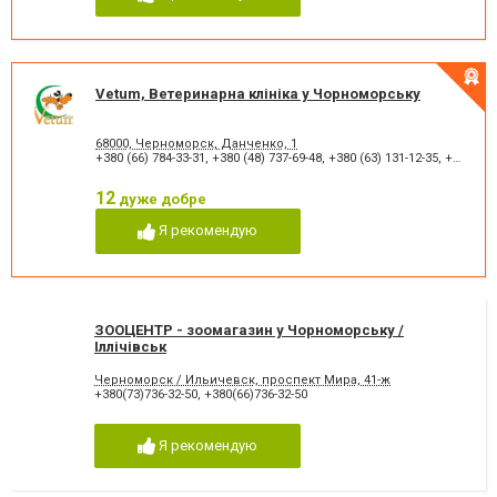
Vetum, Ветеринарна клініка у Чорноморську
68000, Черноморск, Данченко, 1
+380 (66) 784-33-31
,
+380 (48) 737-69-48
,
+380 (63) 131-12-35
,
+380 (99) 551-00-32
12
дуже добре
Я рекомендую
ЗООЦЕНТР - зоомагазин у Чорноморську /
Іллічівськ
Черноморск / Ильичевск, проспект Мира, 41-ж
+380(73)736-32-50
,
+380(66)736-32-50
Я рекомендую