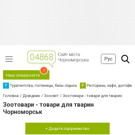
Рус
7
Наші спецпроєкти
Т
Турагентства, гостиницы, базы отдыха
Р
Рестораны, кафе, доставка
Головна
Довідник
Зоосвіт
Зоотовари - товари для тварин
Зоотовари - товари для тварин
Чорноморськ
+ Додати підприємство