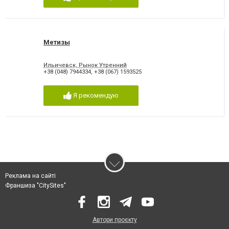
Метизы
Ильичевск, Рынок Утренний
+38 (048) 7944334
,
+38 (067) 1593525
Я рекомендую
Реклама на сайті
Франшиза "CitySites"
Автори проєкту