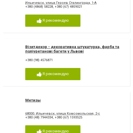
Ильичевск, улица Героев Сталинграда, 1-А
+380 (4868) 58228
,
+380 (67) 4859021
Я рекомендую
Візитдекор - декоративна штукатурка, фарба та
поліуретанові багети у Львові
+380 (98) 4576871
Я рекомендую
Метизы
68000, Ильичевск, улица Комсомольская, 2-с
+380 (48) 7944334
,
+380 (67) 1593525
Я рекомендую