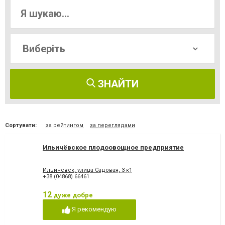
ЗНАЙТИ
Сортувати:
за рейтингом
за переглядами
Ильичёвское плодоовощное предприятие
Ильичевск, улица Садовая, 3-к1
+38 (04868) 66461
12
дуже добре
Я рекомендую