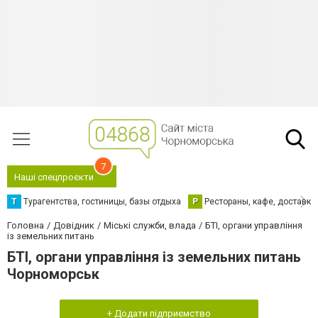
7
Наші спецпроєкти
Т
Турагентства, гостиницы, базы отдыха
Р
Рестораны, кафе, доставка
Головна
Довідник
Міські служби, влада
БТІ, органи управління
із земельних питань
БТІ, органи управління із земельних питань
Чорноморськ
+ Додати підприємство