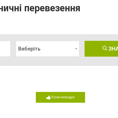
зничні перевезення
Виберіть
ЗН
Я рекомендую