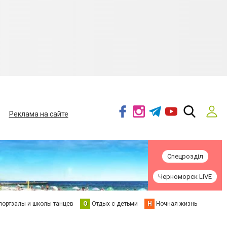
Реклама на сайте
Спецрозділ
Черноморск LIVE
портзалы и школы танцев
О
Отдых с детьми
Н
Ночная жизнь