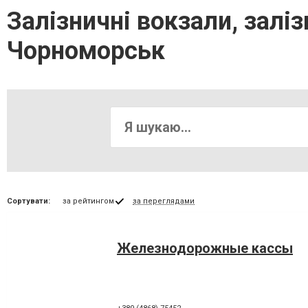
Залізничні вокзали, залі
Чорноморськ
Сортувати:
за рейтингом
за переглядами
Железнодорожные кассы