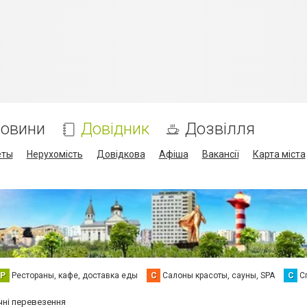
овини
Довідник
Дозвілля
еты
Нерухомість
Довідкова
Афіша
Вакансії
Карта міста
Р
Рестораны, кафе, доставка еды
С
Салоны красоты, сауны, SPA
С
С
чні перевезення