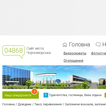
Головна
Н
Видеосюжеты
Фотоотч
Оголошення
7
Т
Турагентства, гостиницы, базы отдыха
Наші спецпроєкти
Головна
Довідник
Таксі, перевезення
Залізничні вокзали, залізни