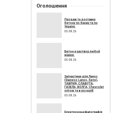
Оголошення
Продаж та доставка
бетону по Києву та по
Україні.
05.08.26
Бетон и раствор любой
марки.
05.08.26
Запчастини для Ланос
(Daewoo Lanos, Sens),
ТАВРИЯ, СЛАВУТА,
ГАЗЕЛЬ, ВОЛГА, Chevrolet
оптом та в роздріб
05.08.26
Електроенцефалографія